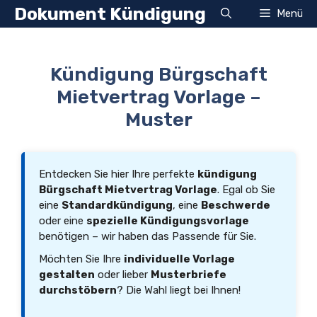
Zum
Dokument Kündigung
Menü
Inhalt
springen
Kündigung Bürgschaft
Mietvertrag Vorlage –
Muster
Entdecken Sie hier Ihre perfekte
kündigung
Bürgschaft Mietvertrag Vorlage
. Egal ob Sie
eine
Standardkündigung
, eine
Beschwerde
oder eine
spezielle Kündigungsvorlage
benötigen – wir haben das Passende für Sie.
Möchten Sie Ihre
individuelle Vorlage
gestalten
oder lieber
Musterbriefe
durchstöbern
? Die Wahl liegt bei Ihnen!