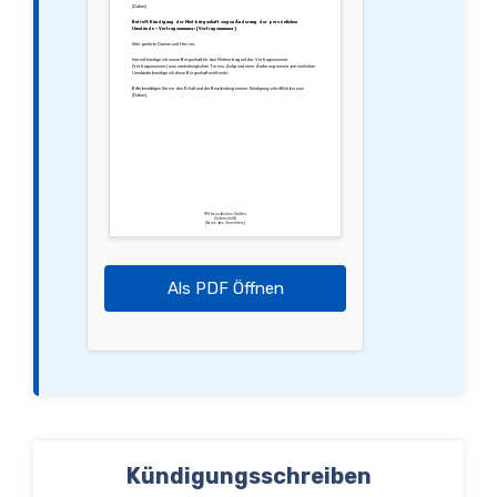
[Datum]
Betreff: Kündigung der Mietbürgschaft wegen Änderung der persönlichen
Umstände – Vertragsnummer: [Vertragsnummer]
Sehr geehrte Damen und Herren,
hiermit kündige ich meine Bürgschaft für den Mietvertrag mit der Vertragsnummer
[Vertragsnummer] zum nächstmöglichen Termin. Aufgrund einer Änderung meiner persönlichen
Umstände benötige ich diese Bürgschaft nicht mehr.
Bitte bestätigen Sie mir den Erhalt und die Bearbeitung meiner Kündigung schriftlich bis zum
[Datum].
Mit freundlichen Grüßen,
[Unterschrift]
[Name des Vermieters]
Als PDF Öffnen
Kündigungsschreiben