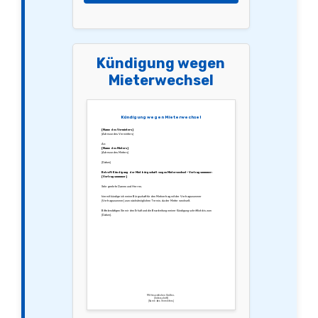
Kündigung wegen
Mieterwechsel
Kündigung wegen Mieterwechsel
[Name des Vermieters]
[Adresse des Vermieters]
An:
[Name des Mieters]
[Adresse des Mieters]
[Datum]
Betreff: Kündigung der Mietbürgschaft wegen Mieterwechsel – Vertragsnummer:
[Vertragsnummer]
Sehr geehrte Damen und Herren,
hiermit kündige ich meine Bürgschaft für den Mietvertrag mit der Vertragsnummer
[Vertragsnummer] zum nächstmöglichen Termin, da der Mieter wechselt.
Bitte bestätigen Sie mir den Erhalt und die Bearbeitung meiner Kündigung schriftlich bis zum
[Datum].
Mit freundlichen Grüßen,
[Unterschrift]
[Name des Vermieters]