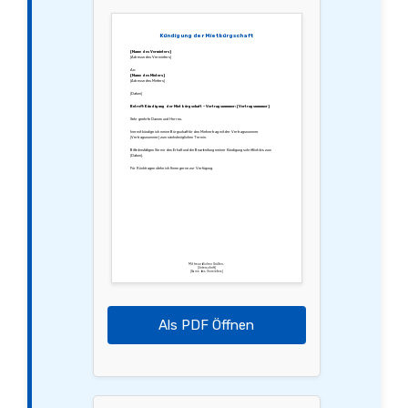
Kündigung der Mietbürgschaft
[Name des Vermieters]
[Adresse des Vermieters]
An:
[Name des Mieters]
[Adresse des Mieters]
[Datum]
Betreff: Kündigung der Mietbürgschaft – Vertragsnummer: [Vertragsnummer]
Sehr geehrte Damen und Herren,
hiermit kündige ich meine Bürgschaft für den Mietvertrag mit der Vertragsnummer
[Vertragsnummer] zum nächstmöglichen Termin.
Bitte bestätigen Sie mir den Erhalt und die Bearbeitung meiner Kündigung schriftlich bis zum
[Datum].
Für Rückfragen stehe ich Ihnen gerne zur Verfügung.
Mit freundlichen Grüßen,
[Unterschrift]
[Name des Vermieters]
Als PDF Öffnen