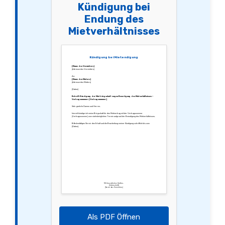
Kündigung bei
Endung des
Mietverhältnisses
Kündigung bei Mietendigung
[Name des Vermieters]
[Adresse des Vermieters]
An:
[Name des Mieters]
[Adresse des Mieters]
[Datum]
Betreff: Kündigung der Mietbürgschaft wegen Beendigung des Mietverhältnisses –
Vertragsnummer: [Vertragsnummer]
Sehr geehrte Damen und Herren,
hiermit kündige ich meine Bürgschaft für den Mietvertrag mit der Vertragsnummer
[Vertragsnummer] zum nächstmöglichen Termin aufgrund der Beendigung des Mietverhältnisses.
Bitte bestätigen Sie mir den Erhalt und die Bearbeitung meiner Kündigung schriftlich bis zum
[Datum].
Mit freundlichen Grüßen,
[Unterschrift]
[Name des Vermieters]
Als PDF Öffnen