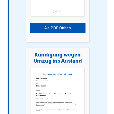
Mit freundlichen Grüßen,
[Unterschrift]
[Name des Vermieters]
Als PDF Öffnen
Kündigung wegen
Umzug ins Ausland
Kündigung wegen Auslandsumzug
[Name des Vermieters]
[Adresse des Vermieters]
An:
[Name des Mieters]
[Adresse des Mieters]
[Datum]
Betreff: Kündigung der Mietbürgschaft wegen Umzug ins Ausland – Vertragsnummer:
[Vertragsnummer]
Sehr geehrte Damen und Herren,
hiermit kündige ich meine Bürgschaft für den Mietvertrag mit der Vertragsnummer
[Vertragsnummer] zum nächstmöglichen Termin, da ich ins Ausland umziehe und die Bürgschaft
dort nicht gültig ist.
Bitte bestätigen Sie mir den Erhalt und die Bearbeitung meiner Kündigung schriftlich bis zum
[Datum].