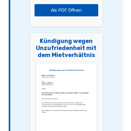
Als PDF Öffnen
Kündigung wegen
Unzufriedenheit mit
dem Mietverhältnis
Kündigung wegen Unzufriedenheit
[Name des Vermieters]
[Adresse des Vermieters]
An:
[Name des Mieters]
[Adresse des Mieters]
[Datum]
Betreff: Kündigung der Mietbürgschaft wegen Unzufriedenheit – Vertragsnummer:
[Vertragsnummer]
Sehr geehrte Damen und Herren,
hiermit kündige ich meine Bürgschaft für den Mietvertrag mit der Vertragsnummer
[Vertragsnummer] zum nächstmöglichen Termin. Der Grund für meine Kündigung ist die
anhaltende Unzufriedenheit mit dem Mietverhältnis.
Bitte bestätigen Sie mir den Erhalt und die Bearbeitung meiner Kündigung schriftlich bis zum
[Datum].