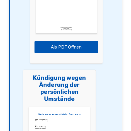
Mit freundlichen Grüßen,
[Unterschrift]
[Name des Vermieters]
Als PDF Öffnen
Kündigung wegen
Änderung der
persönlichen
Umstände
Kündigung wegen persönlicher Änderungen
[Name des Vermieters]
[Adresse des Vermieters]
An:
[Name des Mieters]
[Adresse des Mieters]