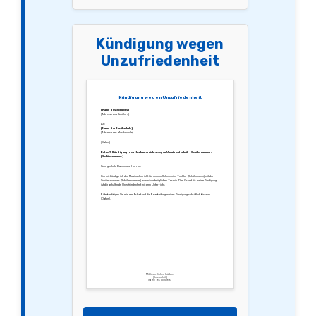
Kündigung wegen
Unzufriedenheit
Kündigung wegen Unzufriedenheit
[Name des Schülers]
[Adresse des Schülers]
An:
[Name der Musikschule]
[Adresse der Musikschule]
[Datum]
Betreff: Kündigung des Musikunterrichts wegen Unzufriedenheit – Schülernummer:
[Schülernummer]
Sehr geehrte Damen und Herren,
hiermit kündige ich den Musikunterricht für meinen Sohn/meine Tochter [Schülername] mit der
Schülernummer [Schülernummer] zum nächstmöglichen Termin. Der Grund für meine Kündigung
ist die anhaltende Unzufriedenheit mit dem Unterricht.
Bitte bestätigen Sie mir den Erhalt und die Bearbeitung meiner Kündigung schriftlich bis zum
[Datum].
Mit freundlichen Grüßen,
[Unterschrift]
[Name des Schülers]