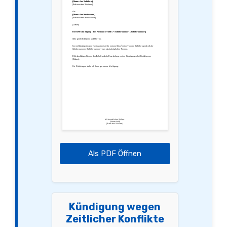
[Name des Schülers]
[Adresse des Schülers]
An:
[Name der Musikschule]
[Adresse der Musikschule]
[Datum]
Betreff: Kündigung des Musikunterrichts – Schülernummer: [Schülernummer]
Sehr geehrte Damen und Herren,
hiermit kündige ich den Musikunterricht für meinen Sohn/meine Tochter [Schülername] mit der
Schülernummer [Schülernummer] zum nächstmöglichen Termin.
Bitte bestätigen Sie mir den Erhalt und die Bearbeitung meiner Kündigung schriftlich bis zum
[Datum].
Für Rückfragen stehe ich Ihnen gerne zur Verfügung.
Mit freundlichen Grüßen,
[Unterschrift]
[Name des Schülers]
Als PDF Öffnen
Kündigung wegen
Zeitlicher Konflikte