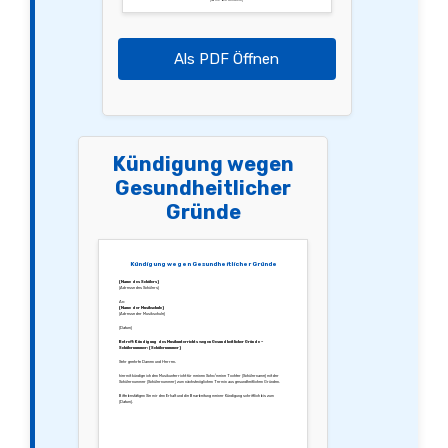
[Name des Schülers]
Als PDF Öffnen
Kündigung wegen
Gesundheitlicher
Gründe
Kündigung wegen Gesundheitlicher Gründe
[Name des Schülers]
[Adresse des Schülers]
An:
[Name der Musikschule]
[Adresse der Musikschule]
[Datum]
Betreff: Kündigung des Musikunterrichts wegen Gesundheitlicher Gründe –
Schülernummer: [Schülernummer]
Sehr geehrte Damen und Herren,
hiermit kündige ich den Musikunterricht für meinen Sohn/meine Tochter [Schülername] mit der
Schülernummer [Schülernummer] zum nächstmöglichen Termin aus gesundheitlichen Gründen.
Bitte bestätigen Sie mir den Erhalt und die Bearbeitung meiner Kündigung schriftlich bis zum
[Datum].