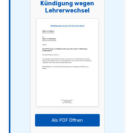
Kündigung wegen
Lehrerwechsel
Kündigung wegen Lehrerwechsel
[Name des Schülers]
[Adresse des Schülers]
An:
[Name der Musikschule]
[Adresse der Musikschule]
[Datum]
Betreff: Kündigung des Musikunterrichts wegen Lehrerwechsel – Schülernummer:
[Schülernummer]
Sehr geehrte Damen und Herren,
hiermit kündige ich den Musikunterricht für meinen Sohn/meine Tochter [Schülername] mit der
Schülernummer [Schülernummer] zum nächstmöglichen Termin, da durch den Lehrerwechsel die
Qualität des Unterrichts nicht mehr gewährleistet scheint.
Bitte bestätigen Sie mir den Erhalt und die Bearbeitung meiner Kündigung schriftlich bis zum
[Datum].
Mit freundlichen Grüßen,
[Unterschrift]
[Name des Schülers]
Als PDF Öffnen