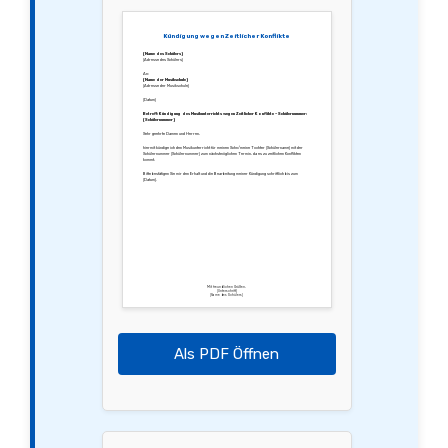
Kündigung wegen Zeitlicher Konflikte
[Name des Schülers]
[Adresse des Schülers]
An:
[Name der Musikschule]
[Adresse der Musikschule]
[Datum]
Betreff: Kündigung des Musikunterrichts wegen Zeitlicher Konflikte – Schülernummer:
[Schülernummer]
Sehr geehrte Damen und Herren,
hiermit kündige ich den Musikunterricht für meinen Sohn/meine Tochter [Schülername] mit der
Schülernummer [Schülernummer] zum nächstmöglichen Termin, da es zu zeitlichen Konflikten
kommt.
Bitte bestätigen Sie mir den Erhalt und die Bearbeitung meiner Kündigung schriftlich bis zum
[Datum].
Mit freundlichen Grüßen,
[Unterschrift]
[Name des Schülers]
Als PDF Öffnen