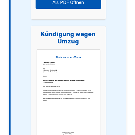
Als PDF Öffnen
Kündigung wegen
Umzug
Kündigung wegen Umzug
[Name des Schülers]
[Adresse des Schülers]
An:
[Name der Musikschule]
[Adresse der Musikschule]
[Datum]
Betreff: Kündigung des Musikunterrichts wegen Umzug – Schülernummer:
[Schülernummer]
Sehr geehrte Damen und Herren,
hiermit kündige ich den Musikunterricht für meinen Sohn/meine Tochter [Schülername] mit der
Schülernummer [Schülernummer] zum nächstmöglichen Termin, da wir in eine andere Stadt ziehen
und eine Teilnahme am Unterricht nicht mehr möglich ist.
Bitte bestätigen Sie mir den Erhalt und die Bearbeitung meiner Kündigung schriftlich bis zum
[Datum].
Mit freundlichen Grüßen,
[Unterschrift]