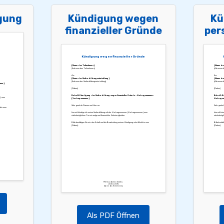
gung
Kündigung wegen
Kü
finanzieller Gründe
per
Kündigung wegen finanzieller Gründe
[Name des Teilnehmers]
[Name des
[Adresse des Teilnehmers]
[Adresse d
An:
An:
[Name der Weiterbildungseinrichtung]
[Name der
[Adresse der Weiterbildungseinrichtung]
[Adresse de
mer]
[Datum]
[Datum]
Betreff: Kündigung der Weiterbildung wegen finanzieller Gründe – Vertragsnummer:
Betreff: 
r] zum
[Vertragsnummer]
Vertragsn
Sehr geehrte Damen und Herren,
Sehr geehr
 bis zum
hiermit kündige ich meine Weiterbildung mit der Vertragsnummer [Vertragsnummer] zum
hiermit kün
nächstmöglichen Termin aufgrund finanzieller Schwierigkeiten.
nächstmögli
Bitte bestätigen Sie mir den Erhalt und die Bearbeitung meiner Kündigung schriftlich bis zum
Bitte bestät
[Datum].
[Datum].
Mit freundlichen Grüßen,
[Unterschrift]
[Name des Teilnehmers]
Als PDF Öffnen