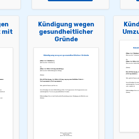
gen
Kündigung wegen
Künd
 mit
gesundheitlicher
Umzu
Gründe
Kündi
[Name des Teilnehmer
Kündigung wegen gesundheitlicher Gründe
[Adresse des Teilnehme
An:
[Name des Teilnehmers]
[Name der Weiterbild
[Adresse des Teilnehmers]
[Adresse der Weiterbild
An:
[Datum]
[Name der Weiterbildungseinrichtung]
[Adresse der Weiterbildungseinrichtung]
Betreff: Kündigung d
[Vertragsnummer]
[Datum]
Sehr geehrte Damen und
ummer:
Betreff: Kündigung der Weiterbildung wegen gesundheitlicher Gründe –
Vertragsnummer: [Vertragsnummer]
hiermit kündige ich mei
nächstmöglichen Termin, 
Sehr geehrte Damen und Herren,
mehr möglich ist.
zum
hiermit kündige ich meine Weiterbildung mit der Vertragsnummer [Vertragsnummer] zum
Bitte bestätigen Sie mir 
nheit mit
nächstmöglichen Termin aus gesundheitlichen Gründen.
[Datum].
Bitte bestätigen Sie mir den Erhalt und die Bearbeitung meiner Kündigung schriftlich bis zum
s zum
[Datum].
Mit freundlichen Grüßen,
[Unterschrift]
[Name des Teilnehmers]