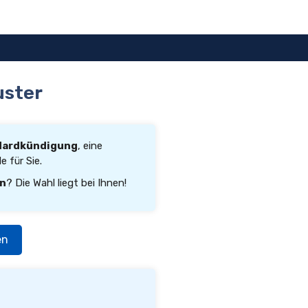
uster
dardkündigung
, eine
 für Sie.
rn
? Die Wahl liegt bei Ihnen!
en