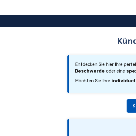
Zum
Inhalt
springen
Künd
Entdecken Sie hier Ihre perf
Beschwerde
oder eine
spe
Möchten Sie Ihre
individuel
K