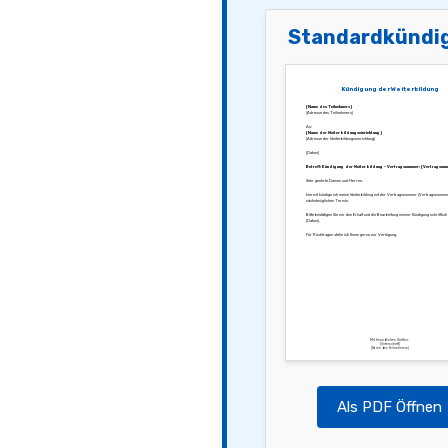
Standardkündi
Kündigung der Weiterbildung
[Name des Teilnehmers]
[Adresse des Teilnehmers]
An:
[Name der Weiterbildungseinrichtung]
[Adresse der Weiterbildungseinrichtung]
[Datum]
Betreff: Kündigung der Weiterbildung – Vertragsnummer: [Vertragsnum
Sehr geehrte Damen und Herren,
hiermit kündige ich meine Weiterbildung mit der Vertragsnummer [Vertragsnumme
nächstmöglichen Termin.
Bitte bestätigen Sie mir den Erhalt und die Bearbeitung meiner Kündigung schriftlich
[Datum].
Für Rückfragen stehe ich Ihnen gerne zur Verfügung.
Mit freundlichen Grüßen,
[Unterschrift]
[Name des Teilnehmers]
Als PDF Öffnen