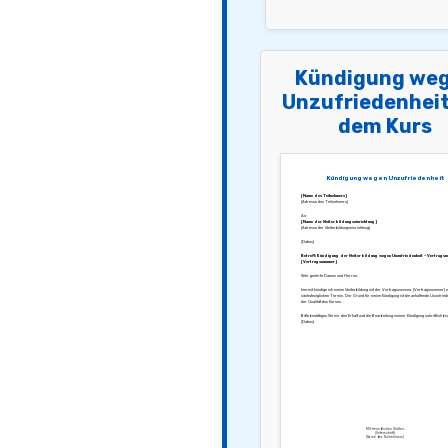
Kündigung we
Unzufriedenheit
dem Kurs
Kündigung wegen Unzufriedenheit
[Name des Teilnehmers]
[Adresse des Teilnehmers]
An:
[Name der Weiterbildungseinrichtung]
[Adresse der Weiterbildungseinrichtung]
[Datum]
Betreff: Kündigung der Weiterbildung wegen Unzufriedenheit – Vertragsn
[Vertragsnummer]
Sehr geehrte Damen und Herren,
hiermit kündige ich meine Weiterbildung mit der Vertragsnummer [Vertragsnummer] 
nächstmöglichen Termin. Der Grund für meine Kündigung ist die anhaltende Unzufriede
der Qualität des Kurses.
Bitte bestätigen Sie mir den Erhalt und die Bearbeitung meiner Kündigung schriftlich bi
[Datum].
Mit freundlichen Grüßen,
[Unterschrift]
[Name des Teilnehmers]