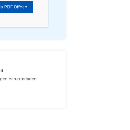
ls PDF Öffnen
ng
agen herunterladen: