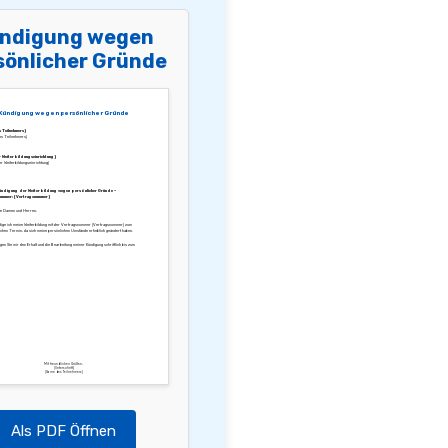
ndigung wegen
sönlicher Gründe
Kündigung wegen persönlicher Gründe
 Teilnehmers]
es Teilnehmers]
 Weiterbildungseinrichtung]
r Weiterbildungseinrichtung]
Kündigung der Weiterbildung wegen persönlicher Gründe –
ummer: [Vertragsnummer]
te Damen und Herren,
dige ich meine Weiterbildung mit der Vertragsnummer [Vertragsnummer] zum
chen Termin, da sich meine persönlichen Umstände erheblich geändert haben.
igen Sie mir den Erhalt und die Bearbeitung meiner Kündigung schriftlich bis zum
Mit freundlichen Grüßen,
[Unterschrift]
[Name des Teilnehmers]
Als PDF Öffnen