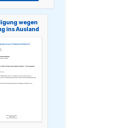
igung wegen
g ins Ausland
gung wegen Umzug ins Ausland
s]
rs]
ungseinrichtung]
ungseinrichtung]
er Weiterbildung wegen Umzug ins Ausland – Vertragsnummer:
 Herren,
ne Weiterbildung mit der Vertragsnummer [Vertragsnummer] zum
da ich ins Ausland umziehe und die Teilnahme an der Weiterbildung nicht
den Erhalt und die Bearbeitung meiner Kündigung schriftlich bis zum
Mit freundlichen Grüßen,
[Unterschrift]
[Name des Teilnehmers]