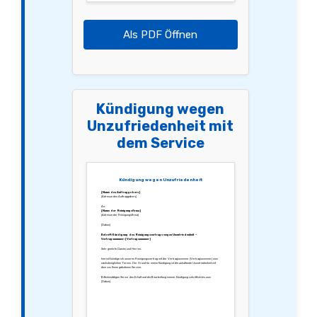
Als PDF Öffnen
Kündigung wegen
Unzufriedenheit mit
dem Service
Kündigung wegen Unzufriedenheit
[Name des Auftraggebers]
[Adresse des Auftraggebers]
An:
[Name der Reinigungsfirma]
[Adresse der Reinigungsfirma]
[Datum]
Betreff: Kündigung des Reinigungsvertrags wegen Unzufriedenheit –
Vertragsnummer: [Vertragsnummer]
Sehr geehrte Damen und Herren,
hiermit kündige ich unseren Reinigungsvertrag mit der Vertragsnummer [Vertragsnummer] zum
nächstmöglichen Termin. Der Grund für meine Kündigung ist die anhaltende Unzufriedenheit mit
dem von Ihnen gebotenen Service.
Bitte bestätigen Sie mir den Erhalt und die Bearbeitung meiner Kündigung schriftlich bis zum
[Datum].