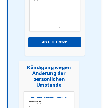
[Datum].
Mit freundlichen Grüßen,
[Unterschrift]
[Name des Auftraggebers]
Als PDF Öffnen
Kündigung wegen
Änderung der
persönlichen
Umstände
Kündigung wegen persönlicher Änderungen
[Name des Auftraggebers]
[Adresse des Auftraggebers]
An:
[Name der Reinigungsfirma]