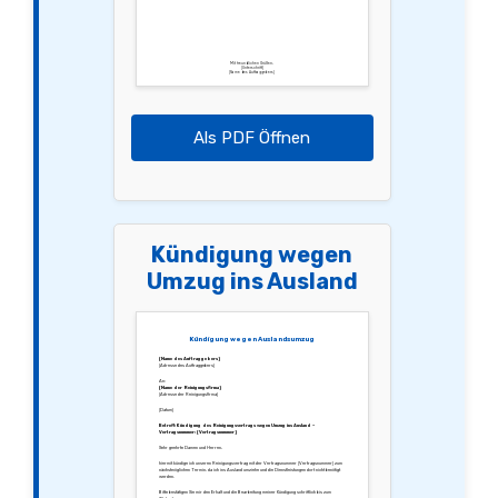
Mit freundlichen Grüßen,
[Unterschrift]
[Name des Auftraggebers]
Als PDF Öffnen
Kündigung wegen
Umzug ins Ausland
Kündigung wegen Auslandsumzug
[Name des Auftraggebers]
[Adresse des Auftraggebers]
An:
[Name der Reinigungsfirma]
[Adresse der Reinigungsfirma]
[Datum]
Betreff: Kündigung des Reinigungsvertrags wegen Umzug ins Ausland –
Vertragsnummer: [Vertragsnummer]
Sehr geehrte Damen und Herren,
hiermit kündige ich unseren Reinigungsvertrag mit der Vertragsnummer [Vertragsnummer] zum
nächstmöglichen Termin, da ich ins Ausland umziehe und die Dienstleistungen dort nicht benötigt
werden.
Bitte bestätigen Sie mir den Erhalt und die Bearbeitung meiner Kündigung schriftlich bis zum