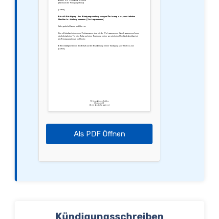
[Adresse der Reinigungsfirma]
[Datum]
Betreff: Kündigung des Reinigungsvertrags wegen Änderung der persönlichen
Umstände – Vertragsnummer: [Vertragsnummer]
Sehr geehrte Damen und Herren,
hiermit kündige ich unseren Reinigungsvertrag mit der Vertragsnummer [Vertragsnummer] zum
nächstmöglichen Termin. Aufgrund einer Änderung meiner persönlichen Umstände benötige ich
die Reinigungsdienste nicht mehr.
Bitte bestätigen Sie mir den Erhalt und die Bearbeitung meiner Kündigung schriftlich bis zum
[Datum].
Mit freundlichen Grüßen,
[Unterschrift]
[Name des Auftraggebers]
Als PDF Öffnen
Kündigungsschreiben