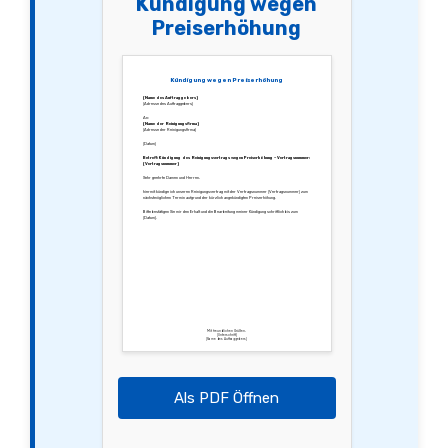
Kündigung wegen
Preiserhöhung
Kündigung wegen Preiserhöhung
[Name des Auftraggebers]
[Adresse des Auftraggebers]
An:
[Name der Reinigungsfirma]
[Adresse der Reinigungsfirma]
[Datum]
Betreff: Kündigung des Reinigungsvertrags wegen Preiserhöhung – Vertragsnummer:
[Vertragsnummer]
Sehr geehrte Damen und Herren,
hiermit kündige ich unseren Reinigungsvertrag mit der Vertragsnummer [Vertragsnummer] zum
nächstmöglichen Termin aufgrund der kürzlich angekündigten Preiserhöhung.
Bitte bestätigen Sie mir den Erhalt und die Bearbeitung meiner Kündigung schriftlich bis zum
[Datum].
Mit freundlichen Grüßen,
[Unterschrift]
[Name des Auftraggebers]
Als PDF Öffnen