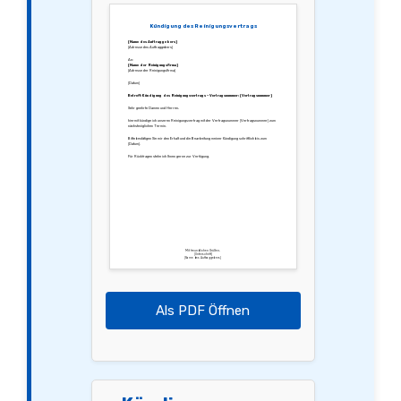
Kündigung des Reinigungsvertrags
[Name des Auftraggebers]
[Adresse des Auftraggebers]
An:
[Name der Reinigungsfirma]
[Adresse der Reinigungsfirma]
[Datum]
Betreff: Kündigung des Reinigungsvertrags – Vertragsnummer: [Vertragsnummer]
Sehr geehrte Damen und Herren,
hiermit kündige ich unseren Reinigungsvertrag mit der Vertragsnummer [Vertragsnummer] zum
nächstmöglichen Termin.
Bitte bestätigen Sie mir den Erhalt und die Bearbeitung meiner Kündigung schriftlich bis zum
[Datum].
Für Rückfragen stehe ich Ihnen gerne zur Verfügung.
Mit freundlichen Grüßen,
[Unterschrift]
[Name des Auftraggebers]
Als PDF Öffnen