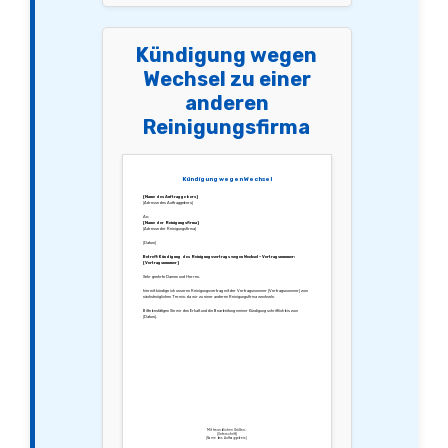
Kündigung wegen
Wechsel zu einer
anderen
Reinigungsfirma
Kündigung wegen Wechsel
[Name des Auftraggebers]
[Adresse des Auftraggebers]
An:
[Name der Reinigungsfirma]
[Adresse der Reinigungsfirma]
[Datum]
Betreff: Kündigung des Reinigungsvertrags wegen Wechsel – Vertragsnummer:
[Vertragsnummer]
Sehr geehrte Damen und Herren,
hiermit kündige ich unseren Reinigungsvertrag mit der Vertragsnummer [Vertragsnummer] zum
nächstmöglichen Termin, da wir zu einer anderen Reinigungsfirma wechseln.
Bitte bestätigen Sie mir den Erhalt und die Bearbeitung meiner Kündigung schriftlich bis zum
[Datum].
Mit freundlichen Grüßen,
[Unterschrift]
[Name des Auftraggebers]