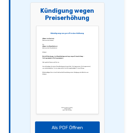
Kündigung wegen
Preiserhöhung
Kündigung wegen Preiserhöhung
[Name des Kunden]
[Adresse des Kunden]
An:
[Name des Dienstleisters]
[Adresse des Dienstleisters]
[Datum]
Betreff: Kündigung des Dienstleistungsvertrags wegen Preiserhöhung –
Vertragsnummer: [Vertragsnummer]
Sehr geehrte Damen und Herren,
hiermit kündige ich meinen Dienstleistungsvertrag mit der Vertragsnummer [Vertragsnummer]
zum nächstmöglichen Termin aufgrund der kürzlich angekündigten Preiserhöhung.
Bitte bestätigen Sie mir den Erhalt und die Bearbeitung meiner Kündigung schriftlich bis zum
[Datum].
Mit freundlichen Grüßen,
[Unterschrift]
[Name des Kunden]
Als PDF Öffnen