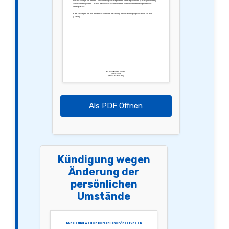
hiermit kündige ich meinen Dienstleistungsvertrag mit der Vertragsnummer [Vertragsnummer]
zum nächstmöglichen Termin, da ich ins Ausland umziehe und die Dienstleistung dort nicht
verfügbar ist.
Bitte bestätigen Sie mir den Erhalt und die Bearbeitung meiner Kündigung schriftlich bis zum
[Datum].
Mit freundlichen Grüßen,
[Unterschrift]
[Name des Kunden]
Als PDF Öffnen
Kündigung wegen
Änderung der
persönlichen
Umstände
Kündigung wegen persönlicher Änderungen