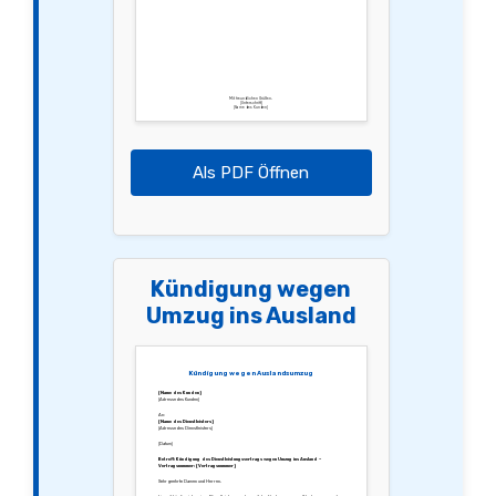
Mit freundlichen Grüßen,
[Unterschrift]
[Name des Kunden]
Als PDF Öffnen
Kündigung wegen
Umzug ins Ausland
Kündigung wegen Auslandsumzug
[Name des Kunden]
[Adresse des Kunden]
An:
[Name des Dienstleisters]
[Adresse des Dienstleisters]
[Datum]
Betreff: Kündigung des Dienstleistungsvertrags wegen Umzug ins Ausland –
Vertragsnummer: [Vertragsnummer]
Sehr geehrte Damen und Herren,