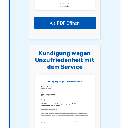
Mit freundlichen Grüßen,
[Unterschrift]
[Name des Kunden]
Als PDF Öffnen
Kündigung wegen
Unzufriedenheit mit
dem Service
Kündigung wegen Unzufriedenheit
[Name des Kunden]
[Adresse des Kunden]
An:
[Name des Dienstleisters]
[Adresse des Dienstleisters]
[Datum]
Betreff: Kündigung des Dienstleistungsvertrags wegen Unzufriedenheit –
Vertragsnummer: [Vertragsnummer]
Sehr geehrte Damen und Herren,
hiermit kündige ich meinen Dienstleistungsvertrag mit der Vertragsnummer [Vertragsnummer]
zum nächstmöglichen Termin. Der Grund für meine Kündigung ist die anhaltende Unzufriedenheit
mit dem von Ihnen gebotenen Service.
Bitte bestätigen Sie mir den Erhalt und die Bearbeitung meiner Kündigung schriftlich bis zum
[Datum].