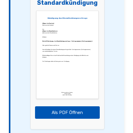
Standardkündigung
Kündigung des Dienstleistungsvertrags
[Name des Kunden]
[Adresse des Kunden]
An:
[Name des Dienstleisters]
[Adresse des Dienstleisters]
[Datum]
Betreff: Kündigung des Dienstleistungsvertrags – Vertragsnummer: [Vertragsnummer]
Sehr geehrte Damen und Herren,
hiermit kündige ich meinen Dienstleistungsvertrag mit der Vertragsnummer [Vertragsnummer]
zum nächstmöglichen Termin.
Bitte bestätigen Sie mir den Erhalt und die Bearbeitung meiner Kündigung schriftlich bis zum
[Datum].
Für Rückfragen stehe ich Ihnen gerne zur Verfügung.
Mit freundlichen Grüßen,
[Unterschrift]
[Name des Kunden]
Als PDF Öffnen