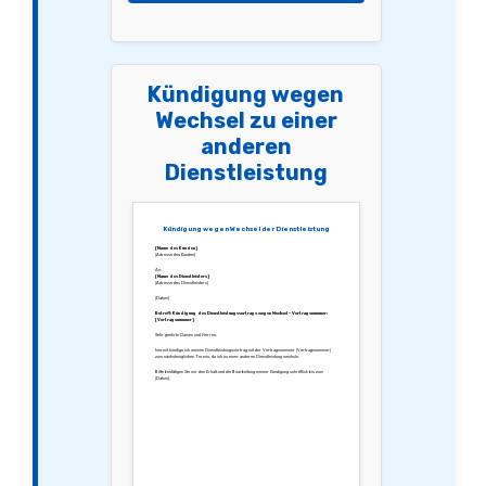
Kündigung wegen
Wechsel zu einer
anderen
Dienstleistung
Kündigung wegen Wechsel der Dienstleistung
[Name des Kunden]
[Adresse des Kunden]
An:
[Name des Dienstleisters]
[Adresse des Dienstleisters]
[Datum]
Betreff: Kündigung des Dienstleistungsvertrags wegen Wechsel – Vertragsnummer:
[Vertragsnummer]
Sehr geehrte Damen und Herren,
hiermit kündige ich meinen Dienstleistungsvertrag mit der Vertragsnummer [Vertragsnummer]
zum nächstmöglichen Termin, da ich zu einer anderen Dienstleistung wechsle.
Bitte bestätigen Sie mir den Erhalt und die Bearbeitung meiner Kündigung schriftlich bis zum
[Datum].