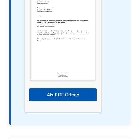
[Name des Kunden]
[Adresse des Kunden]
An:
[Name des Dienstleisters]
[Adresse des Dienstleisters]
[Datum]
Betreff: Kündigung des Dienstleistungsvertrags wegen Änderung der persönlichen
Umstände – Vertragsnummer: [Vertragsnummer]
Sehr geehrte Damen und Herren,
hiermit kündige ich meinen Dienstleistungsvertrag mit der Vertragsnummer [Vertragsnummer]
zum nächstmöglichen Termin. Aufgrund einer Änderung meiner persönlichen Umstände benötige
ich diese Dienstleistung nicht mehr.
Bitte bestätigen Sie mir den Erhalt und die Bearbeitung meiner Kündigung schriftlich bis zum
[Datum].
Mit freundlichen Grüßen,
[Unterschrift]
[Name des Kunden]
Als PDF Öffnen