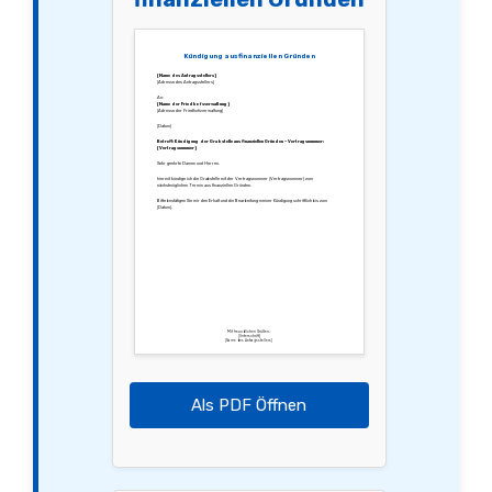
Kündigung aus finanziellen Gründen
[Name des Antragsstellers]
[Adresse des Antragsstellers]
An:
[Name der Friedhofsverwaltung]
[Adresse der Friedhofsverwaltung]
[Datum]
Betreff: Kündigung der Grabstelle aus finanziellen Gründen – Vertragsnummer:
[Vertragsnummer]
Sehr geehrte Damen und Herren,
hiermit kündige ich die Grabstelle mit der Vertragsnummer [Vertragsnummer] zum
nächstmöglichen Termin aus finanziellen Gründen.
Bitte bestätigen Sie mir den Erhalt und die Bearbeitung meiner Kündigung schriftlich bis zum
[Datum].
Mit freundlichen Grüßen,
[Unterschrift]
[Name des Antragsstellers]
Als PDF Öffnen