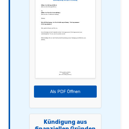
Kündigung wegen Umzug
[Name des Antragsstellers]
[Adresse des Antragsstellers]
An:
[Name der Friedhofsverwaltung]
[Adresse der Friedhofsverwaltung]
[Datum]
Betreff: Kündigung der Grabstelle wegen Umzug – Vertragsnummer:
[Vertragsnummer]
Sehr geehrte Damen und Herren,
hiermit kündige ich die Grabstelle mit der Vertragsnummer [Vertragsnummer] zum
nächstmöglichen Termin, da ich umziehen werde.
Bitte bestätigen Sie mir den Erhalt und die Bearbeitung meiner Kündigung schriftlich bis zum
[Datum].
Mit freundlichen Grüßen,
[Unterschrift]
[Name des Antragsstellers]
Als PDF Öffnen
Kündigung aus
finanziellen Gründen