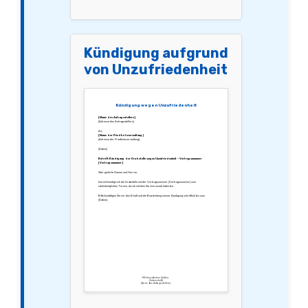
Kündigung aufgrund
von Unzufriedenheit
Kündigung wegen Unzufriedenheit
[Name des Antragsstellers]
[Adresse des Antragsstellers]
An:
[Name der Friedhofsverwaltung]
[Adresse der Friedhofsverwaltung]
[Datum]
Betreff: Kündigung der Grabstelle wegen Unzufriedenheit – Vertragsnummer:
[Vertragsnummer]
Sehr geehrte Damen und Herren,
hiermit kündige ich die Grabstelle mit der Vertragsnummer [Vertragsnummer] zum
nächstmöglichen Termin, da ich mit dem Service unzufrieden bin.
Bitte bestätigen Sie mir den Erhalt und die Bearbeitung meiner Kündigung schriftlich bis zum
[Datum].
Mit freundlichen Grüßen,
[Unterschrift]
[Name des Antragsstellers]