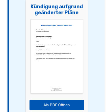
Kündigung aufgrund
geänderter Pläne
Kündigung wegen geänderter Pläne
[Name des Antragsstellers]
[Adresse des Antragsstellers]
An:
[Name der Friedhofsverwaltung]
[Adresse der Friedhofsverwaltung]
[Datum]
Betreff: Kündigung der Grabstelle aufgrund geänderter Pläne – Vertragsnummer:
[Vertragsnummer]
Sehr geehrte Damen und Herren,
hiermit kündige ich die Grabstelle mit der Vertragsnummer [Vertragsnummer] zum
nächstmöglichen Termin, da sich meine Pläne geändert haben.
Bitte bestätigen Sie mir den Erhalt und die Bearbeitung meiner Kündigung schriftlich bis zum
[Datum].
Mit freundlichen Grüßen,
[Unterschrift]
[Name des Antragsstellers]
Als PDF Öffnen