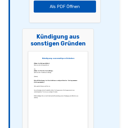
Als PDF Öffnen
Kündigung aus
sonstigen Gründen
Kündigung aus sonstigen Gründen
[Name des Antragsstellers]
[Adresse des Antragsstellers]
An:
[Name der Friedhofsverwaltung]
[Adresse der Friedhofsverwaltung]
[Datum]
Betreff: Kündigung der Grabstelle aus sonstigen Gründen – Vertragsnummer:
[Vertragsnummer]
Sehr geehrte Damen und Herren,
hiermit kündige ich die Grabstelle mit der Vertragsnummer [Vertragsnummer] zum
nächstmöglichen Termin aus sonstigen Gründen.
Bitte bestätigen Sie mir den Erhalt und die Bearbeitung meiner Kündigung schriftlich bis zum
[Datum].