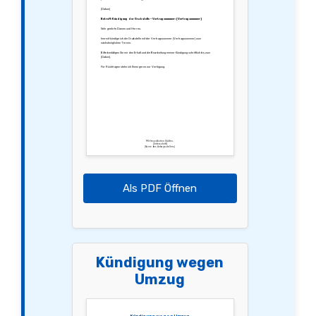
[Datum]
Betreff: Kündigung der Grabstelle – Vertragsnummer: [Vertragsnummer]
Sehr geehrte Damen und Herren,
hiermit kündige ich die Grabstelle mit der Vertragsnummer [Vertragsnummer] zum
nächstmöglichen Termin.
Bitte bestätigen Sie mir den Erhalt und die Bearbeitung meiner Kündigung schriftlich bis zum
[Datum].
Für Rückfragen stehe ich Ihnen gerne zur Verfügung.
Mit freundlichen Grüßen,
[Unterschrift]
[Name des Antragsstellers]
Als PDF Öffnen
Kündigung wegen
Umzug