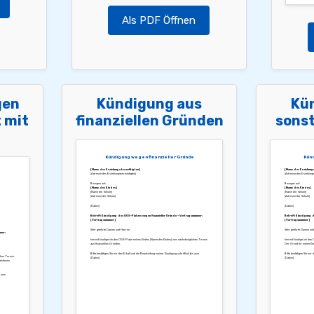
Als PDF Öffnen
gen
Kündigung aus
Kü
 mit
finanziellen Gründen
sons
Kündigung wegen finanzieller Gründe
Künd
[Name des Erziehungsberechtigten]
[Name des Erziehung
[Adresse des Erziehungsberechtigten]
[Adresse des Erziehungs
Bezogen auf:
Bezogen auf:
[Name des Kindes]
[Name des Kindes]
[Name der Schule]
[Name der Schule]
[Adresse der Schule]
[Adresse der Schule]
[Datum]
[Datum]
Betreff: Kündigung des OGS-Platzes wegen finanzieller Gründe – Vertragsnummer:
Betreff: Kündigung d
[Vertragsnummer]
[Vertragsnummer]
Sehr geehrte Damen und Herren,
Sehr geehrte Damen und
mer:
hiermit kündige ich den OGS-Platz meines Kindes [Name des Kindes] zum nächstmöglichen Termin
hiermit kündige ich den
aus finanziellen Gründen.
Der Grund für meine Künd
Bitte bestätigen Sie mir den Erhalt und die Bearbeitung meiner Kündigung schriftlich bis zum
Bitte bestätigen Sie mir 
chen Termin.
[Datum].
[Datum].
gebotenen
s zum