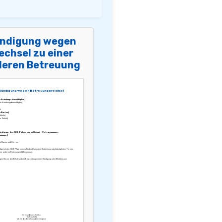
ndigung wegen
echsel zu einer
deren Betreuung
Kündigung wegen Betreuungswechsel
 Erziehungsberechtigten]
s Erziehungsberechtigten]
:
 Kindes]
chule]
r Schule]
Kündigung des OGS-Platzes wegen Wechsel – Vertragsnummer:
nummer]
te Damen und Herren,
dige ich den OGS-Platz meines Kindes [Name des Kindes] zum nächstmöglichen Termin,
iner anderen Betreuungsstätte wechsle.
igen Sie mir den Erhalt und die Bearbeitung meiner Kündigung schriftlich bis zum
Mit freundlichen Grüßen,
[Unterschrift]
[Name des Erziehungsberechtigten]