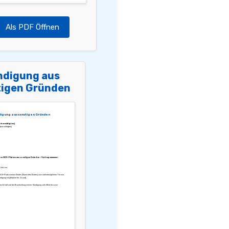
Als PDF Öffnen
ndigung aus
tigen Gründen
igung aus sonstigen Gründen
sberechtigten]
berechtigten]
es OGS-Platzes aus sonstigen Gründen – Vertragsnummer:
 Herren,
 OGS-Platz meines Kindes [Name des Kindes] zum nächstmöglichen Termin.
igung ist [detailierter Grund].
den Erhalt und die Bearbeitung meiner Kündigung schriftlich bis zum