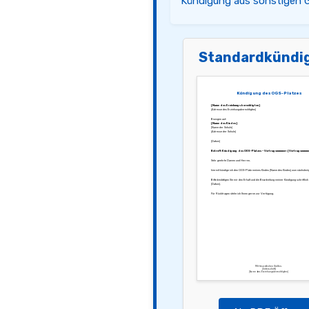
Kündigung aus sonstigen 
Standardkündi
Kündigung des OGS-Platzes
[Name des Erziehungsberechtigten]
[Adresse des Erziehungsberechtigten]
Bezogen auf:
[Name des Kindes]
[Name der Schule]
[Adresse der Schule]
[Datum]
Betreff: Kündigung des OGS-Platzes – Vertragsnummer: [Vertragsnumm
Sehr geehrte Damen und Herren,
hiermit kündige ich den OGS-Platz meines Kindes [Name des Kindes] zum nächstmö
Bitte bestätigen Sie mir den Erhalt und die Bearbeitung meiner Kündigung schriftlich
[Datum].
Für Rückfragen stehe ich Ihnen gerne zur Verfügung.
Mit freundlichen Grüßen,
[Unterschrift]
[Name des Erziehungsberechtigten]