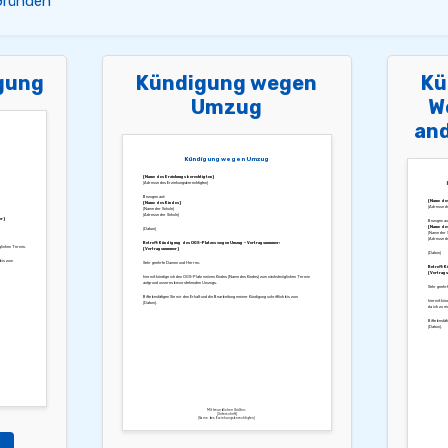
Gründen
gung
Kündigung wegen
Kü
Umzug
W
an
Kündigung wegen Umzug
[Name des Erziehungsberechtigten]
[Adresse des Erziehungsberechtigten]
Bezogen auf:
[Name des
[Name des Kindes]
[Adresse de
[Name der Schule]
[Adresse der Schule]
er]
Bezogen auf
[Name des
[Datum]
[Name der S
[Adresse de
Betreff: Kündigung des OGS-Platzes wegen Umzug – Vertragsnummer:
glichen Termin.
[Vertragsnummer]
[Datum]
 bis zum
Sehr geehrte Damen und Herren,
Betreff: 
[Vertrags
hiermit kündige ich den OGS-Platz meines Kindes [Name des Kindes] zum nächstmöglichen Termin
aufgrund unseres bevorstehenden Umzugs.
Sehr geehr
Bitte bestätigen Sie mir den Erhalt und die Bearbeitung meiner Kündigung schriftlich bis zum
hiermit kün
[Datum].
da ich zu e
Bitte bestät
[Datum].
Mit freundlichen Grüßen,
[Unterschrift]
[Name des Erziehungsberechtigten]