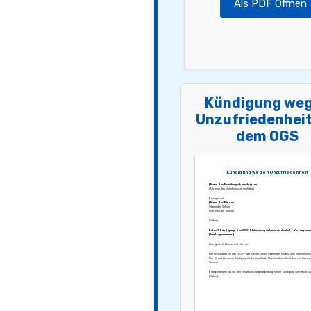
Als PDF Öffnen
Kündigung we
Unzufriedenheit
dem OGS
Kündigung wegen Unzufriedenheit
[Name des Erziehungsberechtigten]
[Adresse des Erziehungsberechtigten]
Bezogen auf:
[Name des Kindes]
[Name der Schule]
[Adresse der Schule]
[Datum]
Betreff: Kündigung des OGS-Platzes wegen Unzufriedenheit – Vertragsnum
[Vertragsnummer]
Sehr geehrte Damen und Herren,
hiermit kündige ich den OGS-Platz meines Kindes [Name des Kindes] zum nächstmögli
Der Grund für meine Kündigung ist die anhaltende Unzufriedenheit mit dem von Ihnen 
Service.
Bitte bestätigen Sie mir den Erhalt und die Bearbeitung meiner Kündigung schriftlich bi
[Datum].