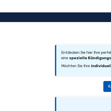
Zum
Inhalt
springen
Entdecken Sie hier Ihre perf
eine
spezielle Kündigung
Möchten Sie Ihre
individuel
K