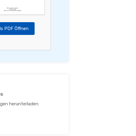
Mit freundlichen Grüßen,
[Unterschrift]
[Name des Erziehungsberechtigten]
ls PDF Öffnen
es
agen herunterladen: