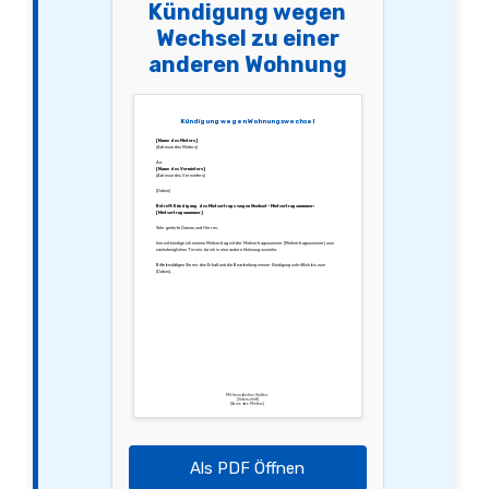
Kündigung wegen
Wechsel zu einer
anderen Wohnung
Kündigung wegen Wohnungswechsel
[Name des Mieters]
[Adresse des Mieters]
An:
[Name des Vermieters]
[Adresse des Vermieters]
[Datum]
Betreff: Kündigung des Mietvertrags wegen Wechsel – Mietvertragsnummer:
[Mietvertragsnummer]
Sehr geehrte Damen und Herren,
hiermit kündige ich meinen Mietvertrag mit der Mietvertragsnummer [Mietvertragsnummer] zum
nächstmöglichen Termin, da ich in eine andere Wohnung umziehe.
Bitte bestätigen Sie mir den Erhalt und die Bearbeitung meiner Kündigung schriftlich bis zum
[Datum].
Mit freundlichen Grüßen,
[Unterschrift]
[Name des Mieters]
Als PDF Öffnen