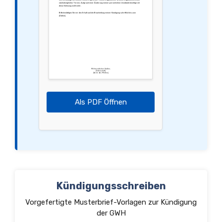
nächstmöglichen Termin. Aufgrund einer Änderung meiner persönlichen Umstände benötige ich
diese Wohnung nicht mehr.
Bitte bestätigen Sie mir den Erhalt und die Bearbeitung meiner Kündigung schriftlich bis zum
[Datum].
Mit freundlichen Grüßen,
[Unterschrift]
[Name des Mieters]
Als PDF Öffnen
Kündigungsschreiben
Vorgefertigte Musterbrief-Vorlagen zur Kündigung
der GWH