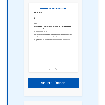
Kündigung wegen Preiserhöhung
[Name des Mieters]
[Adresse des Mieters]
An:
[Name des Vermieters]
[Adresse des Vermieters]
[Datum]
Betreff: Kündigung des Mietvertrags wegen Preiserhöhung – Mietvertragsnummer:
[Mietvertragsnummer]
Sehr geehrte Damen und Herren,
hiermit kündige ich meinen Mietvertrag mit der Mietvertragsnummer [Mietvertragsnummer] zum
nächstmöglichen Termin aufgrund der kürzlich angekündigten Preiserhöhung.
Bitte bestätigen Sie mir den Erhalt und die Bearbeitung meiner Kündigung schriftlich bis zum
[Datum].
Mit freundlichen Grüßen,
[Unterschrift]
[Name des Mieters]
Als PDF Öffnen