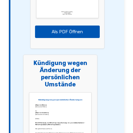
Mit freundlichen Grüßen,
[Unterschrift]
[Name des Mieters]
Als PDF Öffnen
Kündigung wegen
Änderung der
persönlichen
Umstände
Kündigung wegen persönlicher Änderungen
[Name des Mieters]
[Adresse des Mieters]
An:
[Name des Vermieters]
[Adresse des Vermieters]
[Datum]
Betreff: Kündigung des Mietvertrags wegen Änderung der persönlichen Umstände –
Mietvertragsnummer: [Mietvertragsnummer]
Sehr geehrte Damen und Herren,
hiermit kündige ich meinen Mietvertrag mit der Mietvertragsnummer [Mietvertragsnummer] zum