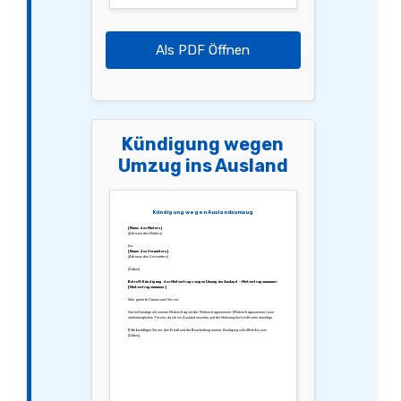
Als PDF Öffnen
Kündigung wegen
Umzug ins Ausland
Kündigung wegen Auslandsumzug
[Name des Mieters]
[Adresse des Mieters]
An:
[Name des Vermieters]
[Adresse des Vermieters]
[Datum]
Betreff: Kündigung des Mietvertrags wegen Umzug ins Ausland – Mietvertragsnummer:
[Mietvertragsnummer]
Sehr geehrte Damen und Herren,
hiermit kündige ich meinen Mietvertrag mit der Mietvertragsnummer [Mietvertragsnummer] zum
nächstmöglichen Termin, da ich ins Ausland umziehe und die Wohnung dort nicht mehr benötige.
Bitte bestätigen Sie mir den Erhalt und die Bearbeitung meiner Kündigung schriftlich bis zum
[Datum].