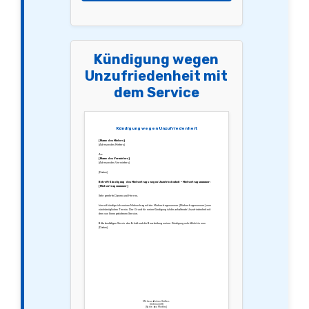
Kündigung wegen
Unzufriedenheit mit
dem Service
Kündigung wegen Unzufriedenheit
[Name des Mieters]
[Adresse des Mieters]
An:
[Name des Vermieters]
[Adresse des Vermieters]
[Datum]
Betreff: Kündigung des Mietvertrags wegen Unzufriedenheit – Mietvertragsnummer:
[Mietvertragsnummer]
Sehr geehrte Damen und Herren,
hiermit kündige ich meinen Mietvertrag mit der Mietvertragsnummer [Mietvertragsnummer] zum
nächstmöglichen Termin. Der Grund für meine Kündigung ist die anhaltende Unzufriedenheit mit
dem von Ihnen gebotenen Service.
Bitte bestätigen Sie mir den Erhalt und die Bearbeitung meiner Kündigung schriftlich bis zum
[Datum].
Mit freundlichen Grüßen,
[Unterschrift]
[Name des Mieters]