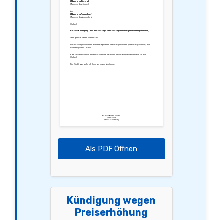
[Name des Mieters]
[Adresse des Mieters]
An:
[Name des Vermieters]
[Adresse des Vermieters]
[Datum]
Betreff: Kündigung des Mietvertrags – Mietvertragsnummer: [Mietvertragsnummer]
Sehr geehrte Damen und Herren,
hiermit kündige ich meinen Mietvertrag mit der Mietvertragsnummer [Mietvertragsnummer] zum
nächstmöglichen Termin.
Bitte bestätigen Sie mir den Erhalt und die Bearbeitung meiner Kündigung schriftlich bis zum
[Datum].
Für Rückfragen stehe ich Ihnen gerne zur Verfügung.
Mit freundlichen Grüßen,
[Unterschrift]
[Name des Mieters]
Als PDF Öffnen
Kündigung wegen
Preiserhöhung