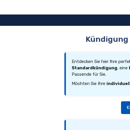
Zum
Inhalt
springen
Kündigung 
Entdecken Sie hier Ihre perf
Standardkündigung
, eine
Passende für Sie.
Möchten Sie Ihre
individuel
K