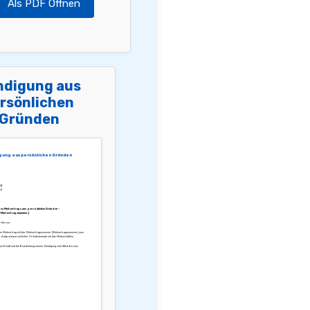
Als PDF Öffnen
ndigung aus
rsönlichen
Gründen
gung aus persönlichen Gründen
s]
s]
es Mietvertrags aus persönlichen Gründen –
[Mietvertragsnummer]
 Herren,
nen Mietvertrag mit der Mietvertragsnummer [Mietvertragsnummer] zum
 Aufgrund persönlicher Gründe beende ich das Mietverhältnis.
den Erhalt und die Bearbeitung meiner Kündigung schriftlich bis zum