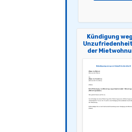
Kündigung we
Unzufriedenheit
der Mietwohn
Kündigung wegen Unzufriedenheit
[Name des Mieters]
[Adresse des Mieters]
An:
[Name des Vermieters]
[Adresse des Vermieters]
[Datum]
Betreff: Kündigung des Mietvertrags wegen Unzufriedenheit – Mietvertrag
[Mietvertragsnummer]
Sehr geehrte Damen und Herren,
hiermit kündige ich meinen Mietvertrag mit der Mietvertragsnummer [Mietvertragsnu
nächstmöglichen Termin. Der Grund für meine Kündigung ist die anhaltende Unzufriede
der Mietwohnung.
Bitte bestätigen Sie mir den Erhalt und die Bearbeitung meiner Kündigung schriftlich bi
[Datum].