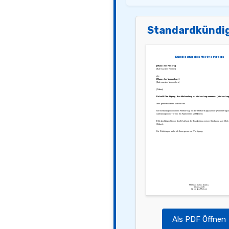
Standardkündi
Kündigung des Mietvertrags
[Name des Mieters]
[Adresse des Mieters]
An:
[Name des Vermieters]
[Adresse des Vermieters]
[Datum]
Betreff: Kündigung des Mietvertrags – Mietvertragsnummer: [Mietvertra
Sehr geehrte Damen und Herren,
hiermit kündige ich meinen Mietvertrag mit der Mietvertragsnummer [Mietvertrag
nächstmöglichen Termin. Ein Nachmieter steht bereit.
Bitte bestätigen Sie mir den Erhalt und die Bearbeitung meiner Kündigung schriftlich
[Datum].
Für Rückfragen stehe ich Ihnen gerne zur Verfügung.
Mit freundlichen Grüßen,
[Unterschrift]
[Name des Mieters]
Als PDF Öffnen