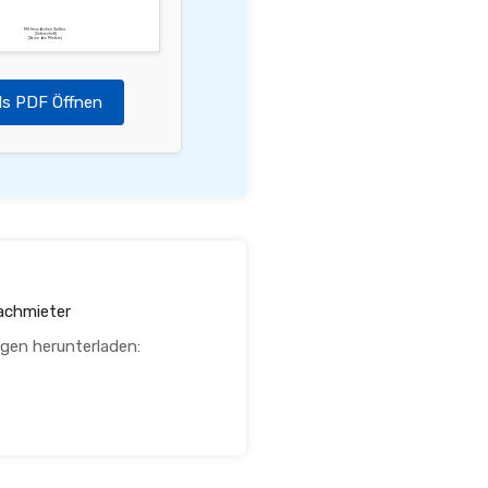
Mit freundlichen Grüßen,
[Unterschrift]
[Name des Mieters]
ls PDF Öffnen
achmieter
agen herunterladen: