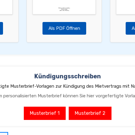
Mit freundlichen Grüßen,
[Unterschrift]
[Name des Mieters]
Als PDF Öffnen
A
Kündigungsschreiben
tigte Musterbrief-Vorlagen zur Kündigung des Mietvertrags mit N
m personalisierten Musterbrief können Sie hier vorgefertigte Vorl
Musterbrief 1
Musterbrief 2