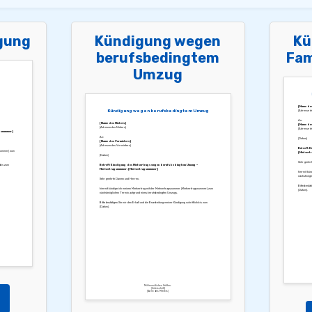
gung
Kündigung wegen
Kü
berufsbedingtem
Fam
Umzug
[Name des
Kündigung wegen berufsbedingtem Umzug
[Adresse de
An:
[Name des Mieters]
[Name des
[Adresse des Mieters]
[Adresse d
gsnummer]
An:
[Datum]
[Name des Vermieters]
[Adresse des Vermieters]
Betreff: K
snummer] zum
[Mietvert
[Datum]
Sehr geehr
 bis zum
Betreff: Kündigung des Mietvertrags wegen berufsbedingtem Umzug –
Mietvertragsnummer: [Mietvertragsnummer]
hiermit kün
nächstmögli
Sehr geehrte Damen und Herren,
Bitte bestät
hiermit kündige ich meinen Mietvertrag mit der Mietvertragsnummer [Mietvertragsnummer] zum
[Datum].
nächstmöglichen Termin aufgrund eines berufsbedingten Umzugs.
Bitte bestätigen Sie mir den Erhalt und die Bearbeitung meiner Kündigung schriftlich bis zum
[Datum].
Mit freundlichen Grüßen,
[Unterschrift]
[Name des Mieters]