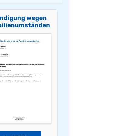
ndigung wegen
ilienumständen
Kündigung wegen Familienumständen
 Mieters]
s Mieters]
 Vermieters]
es Vermieters]
ündigung des Mietvertrags wegen Familienumständen – Mietvertragsnummer:
ragsnummer]
te Damen und Herren,
dige ich meinen Mietvertrag mit der Mietvertragsnummer [Mietvertragsnummer] zum
chen Termin, da sich meine Familienumstände geändert haben.
igen Sie mir den Erhalt und die Bearbeitung meiner Kündigung schriftlich bis zum
Mit freundlichen Grüßen,
[Unterschrift]
[Name des Mieters]