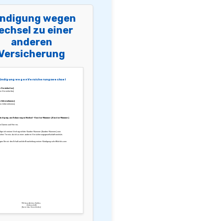
ndigung wegen
echsel zu einer
anderen
Versicherung
ündigung wegen Versicherungswechsel
 Versicherten]
s Versicherten]
 Unternehmens]
es Unternehmens]
Kündigung aus Kulanz wegen Wechsel – Kunden-Nummer: [Kunden-Nummer]
te Damen und Herren,
ndige ich meinen Vertrag mit der Kunden-Nummer [Kunden-Nummer] zum
chen Termin, da ich zu einer anderen Versicherungsgesellschaft wechsle.
igen Sie mir den Erhalt und die Bearbeitung meiner Kündigung schriftlich bis zum
Mit freundlichen Grüßen,
[Unterschrift]
[Name des Versicherten]