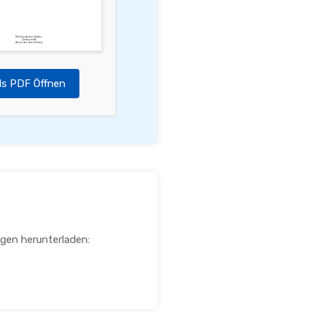
Mit freundlichen Grüßen,
[Unterschrift]
[Name des Versicherten]
ls PDF Öffnen
agen herunterladen: