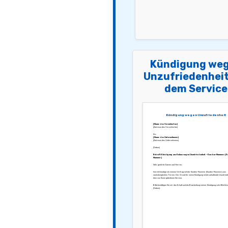
Kündigung we
Unzufriedenheit
dem Service
Kündigung wegen Unzufriedenheit
[Name des Versicherten]
[Adresse des Versicherten]
An:
[Name des Unternehmens]
[Adresse des Unternehmens]
[Datum]
Betreff: Kündigung aus Kulanz wegen Unzufriedenheit – Kunden-Nummer: [
Nummer]
Sehr geehrte Damen und Herren,
hiermit kündige ich meinen Vertrag mit der Kunden-Nummer [Kunden-Nummer] zum
nächstmöglichen Termin. Der Grund für meine Kündigung ist die anhaltende Unzufriede
dem von Ihnen gebotenen Service.
Bitte bestätigen Sie mir den Erhalt und die Bearbeitung meiner Kündigung schriftlich bi
[Datum].