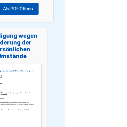
Als PDF Öffnen
igung wegen
derung der
rsönlichen
Umstände
g wegen persönlicher Änderungen
en]
ten]
ens]
ens]
us Kulanz wegen Änderung der persönlichen Umstände –
nden-Nummer]
 Herren,
inen Vertrag mit der Kunden-Nummer [Kunden-Nummer] zum
 Aufgrund einer Änderung meiner persönlichen Umstände benötige ich
t mehr.
den Erhalt und die Bearbeitung meiner Kündigung schriftlich bis zum