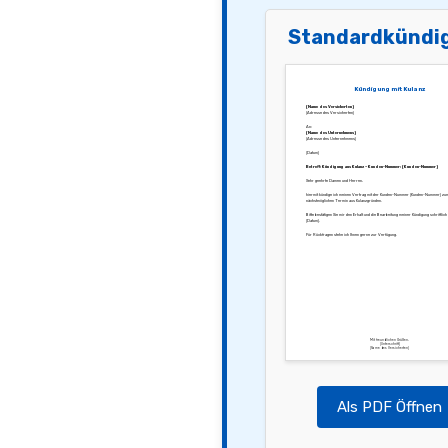
Standardkündi
Kündigung mit Kulanz
[Name des Versicherten]
[Adresse des Versicherten]
An:
[Name des Unternehmens]
[Adresse des Unternehmens]
[Datum]
Betreff: Kündigung aus Kulanz – Kunden-Nummer: [Kunden-Nummer]
Sehr geehrte Damen und Herren,
hiermit kündige ich meinen Vertrag mit der Kunden-Nummer [Kunden-Nummer] zu
nächstmöglichen Termin aus Kulanzgründen.
Bitte bestätigen Sie mir den Erhalt und die Bearbeitung meiner Kündigung schriftlich
[Datum].
Für Rückfragen stehe ich Ihnen gerne zur Verfügung.
Mit freundlichen Grüßen,
[Unterschrift]
[Name des Versicherten]
Als PDF Öffnen