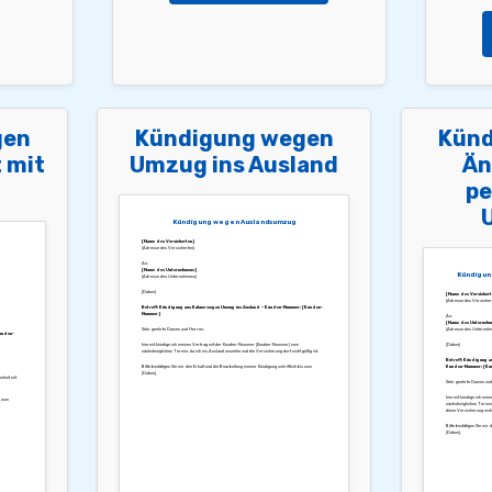
gen
Kündigung wegen
Künd
 mit
Umzug ins Ausland
Än
pe
Kündigung wegen Auslandsumzug
[Name des Versicherten]
[Adresse des Versicherten]
An:
[Name des Unternehmens]
Kündigun
[Adresse des Unternehmens]
[Datum]
[Name des Versichert
[Adresse des Versicher
Betreff: Kündigung aus Kulanz wegen Umzug ins Ausland – Kunden-Nummer: [Kunden-
Nummer]
An:
[Name des Unternehm
Sehr geehrte Damen und Herren,
[Adresse des Unternehm
Kunden-
hiermit kündige ich meinen Vertrag mit der Kunden-Nummer [Kunden-Nummer] zum
[Datum]
nächstmöglichen Termin, da ich ins Ausland umziehe und die Versicherung dort nicht gültig ist.
Betreff: Kündigung a
Bitte bestätigen Sie mir den Erhalt und die Bearbeitung meiner Kündigung schriftlich bis zum
Kunden-Nummer: [Ku
[Datum].
nheit mit
Sehr geehrte Damen und
hiermit kündige ich me
s zum
nächstmöglichen Termin.
diese Versicherung nich
Bitte bestätigen Sie mir 
[Datum].