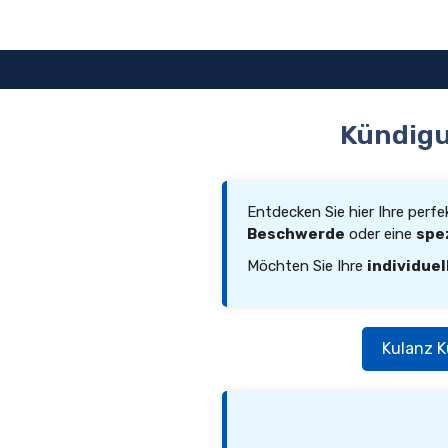
Zum
Inhalt
springen
Kündigu
Entdecken Sie hier Ihre perf
Beschwerde
oder eine
spe
Möchten Sie Ihre
individuel
Kulanz K