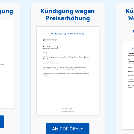
gung
Kündigung wegen
Kü
Preiserhöhung
W
Kündigung wegen Preiserhöhung
[Name des Versicherten]
[Adresse des Versicherten]
An:
[Name des Unternehmens]
K
[Adresse des Unternehmens]
[Datum]
[Name des
[Adresse de
Betreff: Kündigung aus Kulanz wegen Preiserhöhung – Kunden-Nummer: [Kunden-
m
Nummer]
An:
[Name des
Sehr geehrte Damen und Herren,
[Adresse d
 bis zum
hiermit kündige ich meinen Vertrag mit der Kunden-Nummer [Kunden-Nummer] zum
[Datum]
nächstmöglichen Termin aufgrund der kürzlich angekündigten Preiserhöhung.
Betreff: 
Bitte bestätigen Sie mir den Erhalt und die Bearbeitung meiner Kündigung schriftlich bis zum
[Datum].
Sehr geehr
hiermit kü
nächstmögli
Bitte bestät
[Datum].
Mit freundlichen Grüßen,
[Unterschrift]
[Name des Versicherten]
Als PDF Öffnen