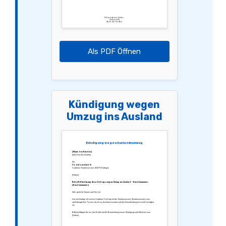
Mit freundlichen Grüßen,
[Unterschrift]
[Name des Kunden]
Als PDF Öffnen
Kündigung wegen
Umzug ins Ausland
Kündigung wegen Auslandsumzug
[Name des Kunden]
[Adresse des Kunden]
An:
Vodafone GmbH
Vodafone-Kundenservice, 40875 Ratingen
[Datum]
Betreff: Kündigung ihres Vertrags wegen Umzug ins Ausland – Kundennummer:
[Kundennummer]
Sehr geehrte Damen und Herren,
hiermit kündige ich meinen Vodafone Vertrag mit der Kundennummer [Kundennummer] zum
nächstmöglichen Termin, da ich ins Ausland umziehe und die Dienstleistung dort nicht verfügbar
ist.
Bitte bestätigen Sie mir den Erhalt und die Bearbeitung meiner Kündigung schriftlich bis zum
[Datum].