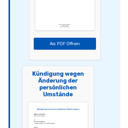
Mit freundlichen Grüßen,
[Unterschrift]
[Name des Kunden]
Als PDF Öffnen
Kündigung wegen
Änderung der
persönlichen
Umstände
Kündigung wegen persönlicher Änderungen
[Name des Kunden]
[Adresse des Kunden]
An:
Vodafone GmbH
Vodafone-Kundenservice, 40875 Ratingen
[Datum]