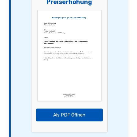
Preiserhöhung
Kündigung wegen Preiserhöhung
[Name des Kunden]
[Adresse des Kunden]
An:
Vodafone GmbH
Vodafone-Kundenservice, 40875 Ratingen
[Datum]
Betreff: Kündigung ihres Vertrags wegen Preiserhöhung – Kundennummer:
[Kundennummer]
Sehr geehrte Damen und Herren,
hiermit kündige ich meinen Vodafone Vertrag mit der Kundennummer [Kundennummer] zum
nächstmöglichen Termin aufgrund der kürzlich angekündigten Preiserhöhung.
Bitte bestätigen Sie mir den Erhalt und die Bearbeitung meiner Kündigung schriftlich bis zum
[Datum].
Mit freundlichen Grüßen,
[Unterschrift]
[Name des Kunden]
Als PDF Öffnen