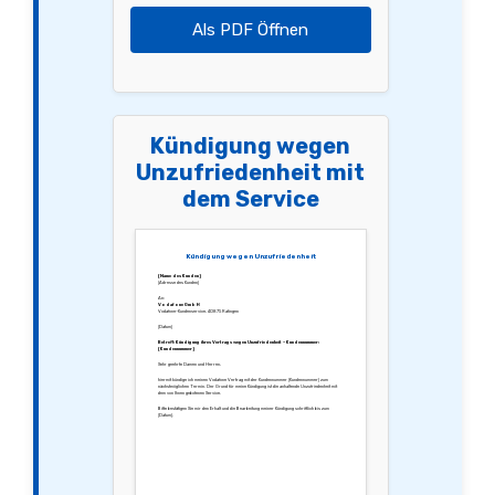
Als PDF Öffnen
Kündigung wegen
Unzufriedenheit mit
dem Service
Kündigung wegen Unzufriedenheit
[Name des Kunden]
[Adresse des Kunden]
An:
Vodafone GmbH
Vodafone-Kundenservice, 40875 Ratingen
[Datum]
Betreff: Kündigung ihres Vertrags wegen Unzufriedenheit – Kundennummer:
[Kundennummer]
Sehr geehrte Damen und Herren,
hiermit kündige ich meinen Vodafone Vertrag mit der Kundennummer [Kundennummer] zum
nächstmöglichen Termin. Der Grund für meine Kündigung ist die anhaltende Unzufriedenheit mit
dem von Ihnen gebotenen Service.
Bitte bestätigen Sie mir den Erhalt und die Bearbeitung meiner Kündigung schriftlich bis zum
[Datum].