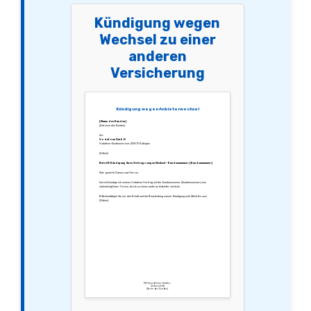
Kündigung wegen
Wechsel zu einer
anderen
Versicherung
Kündigung wegen Anbieterwechsel
[Name des Kunden]
[Adresse des Kunden]
An:
Vodafone GmbH
Vodafone-Kundenservice, 40875 Ratingen
[Datum]
Betreff: Kündigung ihres Vertrags wegen Wechsel – Kundennummer: [Kundennummer]
Sehr geehrte Damen und Herren,
hiermit kündige ich meinen Vodafone Vertrag mit der Kundennummer [Kundennummer] zum
nächstmöglichen Termin, da ich zu einem anderen Anbieter wechsle.
Bitte bestätigen Sie mir den Erhalt und die Bearbeitung meiner Kündigung schriftlich bis zum
[Datum].
Mit freundlichen Grüßen,
[Unterschrift]
[Name des Kunden]