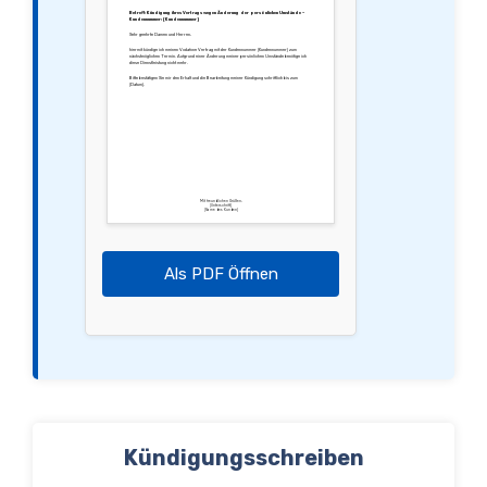
Betreff: Kündigung ihres Vertrags wegen Änderung der persönlichen Umstände –
Kundennummer: [Kundennummer]
Sehr geehrte Damen und Herren,
hiermit kündige ich meinen Vodafone Vertrag mit der Kundennummer [Kundennummer] zum
nächstmöglichen Termin. Aufgrund einer Änderung meiner persönlichen Umstände benötige ich
diese Dienstleistung nicht mehr.
Bitte bestätigen Sie mir den Erhalt und die Bearbeitung meiner Kündigung schriftlich bis zum
[Datum].
Mit freundlichen Grüßen,
[Unterschrift]
[Name des Kunden]
Als PDF Öffnen
Kündigungsschreiben