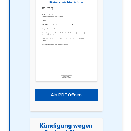
Kündigung des Vodafone Vertrags
[Name des Kunden]
[Adresse des Kunden]
An:
Vodafone GmbH
Vodafone-Kundenservice, 40875 Ratingen
[Datum]
Betreff: Kündigung ihres Vertrags – Kundennummer: [Kundennummer]
Sehr geehrte Damen und Herren,
hiermit kündige ich meinen Vodafone Vertrag mit der Kundennummer [Kundennummer] zum
nächstmöglichen Termin.
Bitte bestätigen Sie mir den Erhalt und die Bearbeitung meiner Kündigung schriftlich bis zum
[Datum].
Für Rückfragen stehe ich Ihnen gerne zur Verfügung.
Mit freundlichen Grüßen,
[Unterschrift]
[Name des Kunden]
Als PDF Öffnen
Kündigung wegen