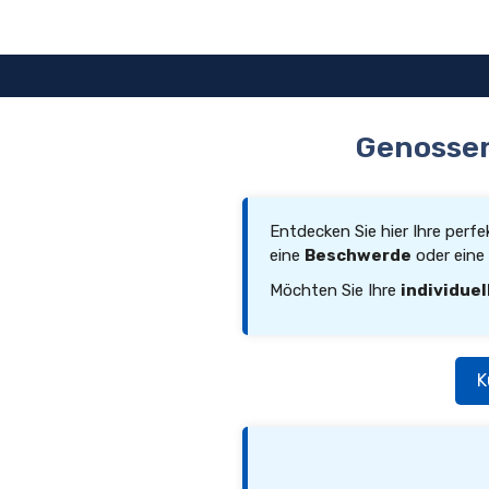
Zum
Inhalt
springen
Genossen
Entdecken Sie hier Ihre perf
eine
Beschwerde
oder eine
Möchten Sie Ihre
individuel
K