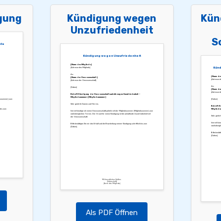
gung
Kündigung wegen
Kün
Unzufriedenheit
S
ile
Kündigung wegen Unzufriedenheit
[Name des Mitglieds]
Künd
[Adresse des Mitglieds]
An:
[Name des
[Name der Genossenschaft]
[Adresse de
[Adresse der Genossenschaft]
An:
[Datum]
[Name der
[Adresse de
Betreff: Kündigung der Genossenschaftsanteile wegen Unzufriedenheit –
Mitgliedsnummer: [Mitgliedsnummer]
edsnummer] zum
[Datum]
Sehr geehrte Damen und Herren,
Betreff: K
 bis zum
Mitglieds
hiermit kündige ich meine Genossenschaftsanteile mit der Mitgliedsnummer [Mitgliedsnummer] zum
nächstmöglichen Termin. Der Grund für meine Kündigung ist die anhaltende Unzufriedenheit mit
Sehr geehr
der Genossenschaft.
hiermit kün
Bitte bestätigen Sie mir den Erhalt und die Bearbeitung meiner Kündigung schriftlich bis zum
nächstmögli
[Datum].
Bitte bestät
[Datum].
Mit freundlichen Grüßen,
[Unterschrift]
[Name des Mitglieds]
Als PDF Öffnen