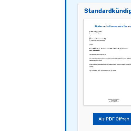
Standardkündi
Kündigung der Genossenschaftsante
[Name des Mitglieds]
[Adresse des Mitglieds]
An:
[Name der Genossenschaft]
[Adresse der Genossenschaft]
[Datum]
Betreff: Kündigung der Genossenschaftsanteile – Mitgliedsnummer:
[Mitgliedsnummer]
Sehr geehrte Damen und Herren,
hiermit kündige ich meine Genossenschaftsanteile mit der Mitgliedsnummer [Mitgli
nächstmöglichen Termin.
Bitte bestätigen Sie mir den Erhalt und die Bearbeitung meiner Kündigung schriftlich
[Datum].
Für Rückfragen stehe ich Ihnen gerne zur Verfügung.
Mit freundlichen Grüßen,
[Unterschrift]
[Name des Mitglieds]
Als PDF Öffnen