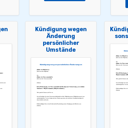
gen
Kündigung wegen
Kündi
Änderung
sons
persönlicher
Umstände
Künd
[Name des Mitglieds
[Adresse des Mitglieds]
An:
[Name der Genossens
Kündigung wegen persönlicher Änderungen
[Adresse der Genossens
[Datum]
[Name des Mitglieds]
[Adresse des Mitglieds]
ummer:
Betreff: Kündigung d
Mitgliedsnummer: [Mi
An:
[Name der Genossenschaft]
[Adresse der Genossenschaft]
Sehr geehrte Damen und
snummer] zum
[Datum]
hiermit kündige ich mei
nächstmöglichen Termin
Betreff: Kündigung der Genossenschaftsanteile aufgrund Veränderung persönlicher
s zum
Umstände – Mitgliedsnummer: [Mitgliedsnummer]
Bitte bestätigen Sie mir 
[Datum].
Sehr geehrte Damen und Herren,
hiermit kündige ich meine Genossenschaftsanteile mit der Mitgliedsnummer [Mitgliedsnummer] zum
nächstmöglichen Termin. Aufgrund einer Änderung meiner persönlichen Umstände benötige ich
diese Anteile nicht mehr.
Bitte bestätigen Sie mir den Erhalt und die Bearbeitung meiner Kündigung schriftlich bis zum
[Datum].