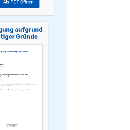
Als PDF Öffnen
gung aufgrund
tiger Gründe
igung aus sonstigen Gründen
]
chaft]
chaft]
er Genossenschaftsanteile aus sonstigen Gründen –
tgliedsnummer]
 Herren,
ne Genossenschaftsanteile mit der Mitgliedsnummer [Mitgliedsnummer] zum
 aus persönlichen Gründen.
den Erhalt und die Bearbeitung meiner Kündigung schriftlich bis zum
Mit freundlichen Grüßen,
[Unterschrift]
[Name des Mitglieds]