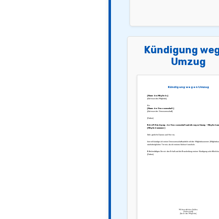
Kündigung we
Umzug
Kündigung wegen Umzug
[Name des Mitglieds]
[Adresse des Mitglieds]
An:
[Name der Genossenschaft]
[Adresse der Genossenschaft]
[Datum]
Betreff: Kündigung der Genossenschaftsanteile wegen Umzug – Mitgliedsn
[Mitgliedsnummer]
Sehr geehrte Damen und Herren,
hiermit kündige ich meine Genossenschaftsanteile mit der Mitgliedsnummer [Mitglied
nächstmöglichen Termin, da ich meinen Wohnort wechsle.
Bitte bestätigen Sie mir den Erhalt und die Bearbeitung meiner Kündigung schriftlich bi
[Datum].
Mit freundlichen Grüßen,
[Unterschrift]
[Name des Mitglieds]