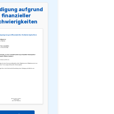
digung aufgrund
finanzieller
chwierigkeiten
igung wegen finanzieller Schwierigkeiten
 Mitglieds]
s Mitglieds]
 Genossenschaft]
r Genossenschaft]
ündigung der Genossenschaftsanteile wegen finanzieller Schwierigkeiten –
nummer: [Mitgliedsnummer]
te Damen und Herren,
dige ich meine Genossenschaftsanteile mit der Mitgliedsnummer [Mitgliedsnummer] zum
chen Termin aufgrund finanzieller Schwierigkeiten.
igen Sie mir den Erhalt und die Bearbeitung meiner Kündigung schriftlich bis zum
Mit freundlichen Grüßen,
[Unterschrift]
[Name des Mitglieds]