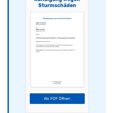
Sturmschäden
Kündigung wegen Sturmschäden
[Name des Kunden]
[Adresse des Kunden]
An:
[Name der Firma]
[Adresse der Firma]
[Datum]
Betreff: Kündigung wegen Sturmschäden – Vertragsnummer: [Vertragsnummer]
Sehr geehrte Damen und Herren,
hiermit kündige ich meinen Vertrag mit der Vertragsnummer [Vertragsnummer] zum
nächstmöglichen Termin aufgrund der Sturmschäden.
Bitte bestätigen Sie mir den Erhalt und die Bearbeitung meiner Kündigung schriftlich bis zum
[Datum].
Mit freundlichen Grüßen,
[Unterschrift]
[Name des Kunden]
Als PDF Öffnen