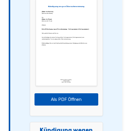
Kündigung wegen Überschwemmung
[Name des Kunden]
[Adresse des Kunden]
An:
[Name der Firma]
[Adresse der Firma]
[Datum]
Betreff: Kündigung wegen Überschwemmung – Vertragsnummer: [Vertragsnummer]
Sehr geehrte Damen und Herren,
hiermit kündige ich meinen Vertrag mit der Vertragsnummer [Vertragsnummer] zum
nächstmöglichen Termin aufgrund der Überschwemmung.
Bitte bestätigen Sie mir den Erhalt und die Bearbeitung meiner Kündigung schriftlich bis zum
[Datum].
Mit freundlichen Grüßen,
[Unterschrift]
[Name des Kunden]
Als PDF Öffnen
Kündigung wegen