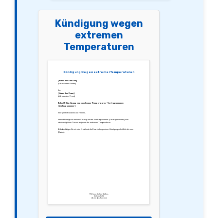
Kündigung wegen
extremen
Temperaturen
Kündigung wegen extremer Temperaturen
[Name des Kunden]
[Adresse des Kunden]
An:
[Name der Firma]
[Adresse der Firma]
Betreff: Kündigung wegen extremer Temperaturen – Vertragsnummer:
[Vertragsnummer]
Sehr geehrte Damen und Herren,
hiermit kündige ich meinen Vertrag mit der Vertragsnummer [Vertragsnummer] zum
nächstmöglichen Termin aufgrund der extremen Temperaturen.
Bitte bestätigen Sie mir den Erhalt und die Bearbeitung meiner Kündigung schriftlich bis zum
[Datum].
Mit freundlichen Grüßen,
[Unterschrift]
[Name des Kunden]