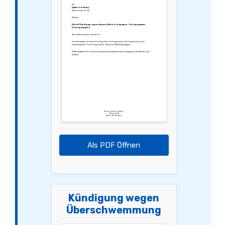
An:
[Name der Firma]
[Adresse der Firma]
[Datum]
Betreff: Kündigung wegen schwerer Wetterbedingungen – Vertragsnummer:
[Vertragsnummer]
Sehr geehrte Damen und Herren,
hiermit kündige ich meinen Vertrag mit der Vertragsnummer [Vertragsnummer] zum
nächstmöglichen Termin aufgrund der schweren Wetterbedingungen.
Bitte bestätigen Sie mir den Erhalt und die Bearbeitung meiner Kündigung schriftlich bis zum
[Datum].
Mit freundlichen Grüßen,
[Unterschrift]
[Name des Kunden]
Als PDF Öffnen
Kündigung wegen
Überschwemmung