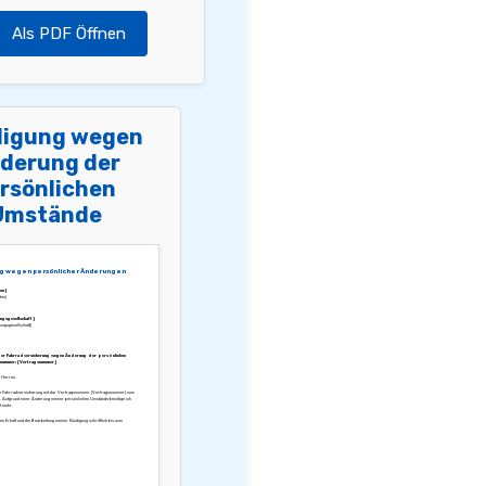
Als PDF Öffnen
igung wegen
derung der
rsönlichen
Umstände
g wegen persönlicher Änderungen
en]
ten]
ngsgesellschaft]
ngsgesellschaft]
der Fahrradversicherung wegen Änderung der persönlichen
nummer: [Vertragsnummer]
 Herren,
ine Fahrradversicherung mit der Vertragsnummer [Vertragsnummer] zum
 Aufgrund einer Änderung meiner persönlichen Umstände benötige ich
t mehr.
den Erhalt und die Bearbeitung meiner Kündigung schriftlich bis zum