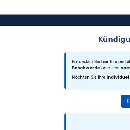
Zum
Inhalt
springen
Kündigu
Entdecken Sie hier Ihre perf
Beschwerde
oder eine
spe
Möchten Sie Ihre
individuel
K