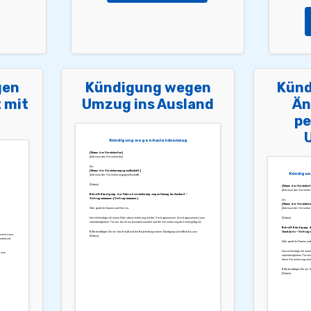
gen
Kündigung wegen
Künd
 mit
Umzug ins Ausland
Än
pe
Kündigung wegen Auslandsumzug
[Name des Versicherten]
[Adresse des Versicherten]
An:
[Name der Versicherungsgesellschaft]
Kündigun
[Adresse der Versicherungsgesellschaft]
[Datum]
[Name des Versichert
[Adresse des Versicher
Betreff: Kündigung der Fahrradversicherung wegen Umzug ins Ausland –
Vertragsnummer: [Vertragsnummer]
An:
[Name der Versicheru
Sehr geehrte Damen und Herren,
[Adresse der Versicheru
hiermit kündige ich meine Fahrradversicherung mit der Vertragsnummer [Vertragsnummer] zum
[Datum]
nächstmöglichen Termin, da ich ins Ausland umziehe und die Versicherung dort nicht gültig ist.
Betreff: Kündigung 
Bitte bestätigen Sie mir den Erhalt und die Bearbeitung meiner Kündigung schriftlich bis zum
Umstände – Vertrags
nummer] zum
[Datum].
nheit mit
Sehr geehrte Damen und
hiermit kündige ich me
s zum
nächstmöglichen Termin.
diese Versicherung nich
Bitte bestätigen Sie mir 
[Datum].