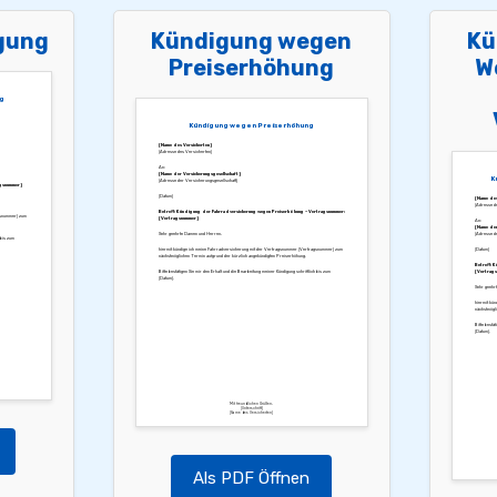
gung
Kündigung wegen
Kü
Preiserhöhung
W
g
Kündigung wegen Preiserhöhung
[Name des Versicherten]
[Adresse des Versicherten]
An:
[Name der Versicherungsgesellschaft]
K
[Adresse der Versicherungsgesellschaft]
agsnummer]
[Datum]
[Name des
[Adresse de
Betreff: Kündigung der Fahrradversicherung wegen Preiserhöhung – Vertragsnummer:
gsnummer] zum
[Vertragsnummer]
An:
[Name der
Sehr geehrte Damen und Herren,
[Adresse de
 bis zum
hiermit kündige ich meine Fahrradversicherung mit der Vertragsnummer [Vertragsnummer] zum
[Datum]
nächstmöglichen Termin aufgrund der kürzlich angekündigten Preiserhöhung.
Betreff: 
Bitte bestätigen Sie mir den Erhalt und die Bearbeitung meiner Kündigung schriftlich bis zum
[Vertrags
[Datum].
Sehr geehr
hiermit kü
nächstmögli
Bitte bestät
[Datum].
Mit freundlichen Grüßen,
[Unterschrift]
[Name des Versicherten]
Als PDF Öffnen