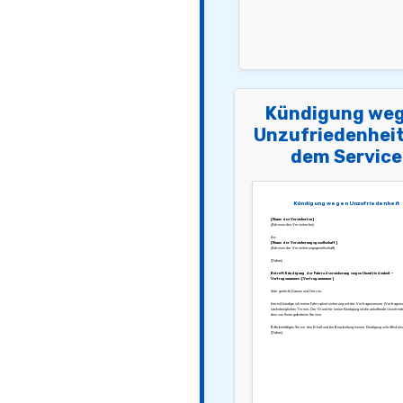
Kündigung we
Unzufriedenheit
dem Service
Kündigung wegen Unzufriedenheit
[Name des Versicherten]
[Adresse des Versicherten]
An:
[Name der Versicherungsgesellschaft]
[Adresse der Versicherungsgesellschaft]
[Datum]
Betreff: Kündigung der Fahrradversicherung wegen Unzufriedenheit –
Vertragsnummer: [Vertragsnummer]
Sehr geehrte Damen und Herren,
hiermit kündige ich meine Fahrradversicherung mit der Vertragsnummer [Vertrags
nächstmöglichen Termin. Der Grund für meine Kündigung ist die anhaltende Unzufriede
dem von Ihnen gebotenen Service.
Bitte bestätigen Sie mir den Erhalt und die Bearbeitung meiner Kündigung schriftlich bi
[Datum].