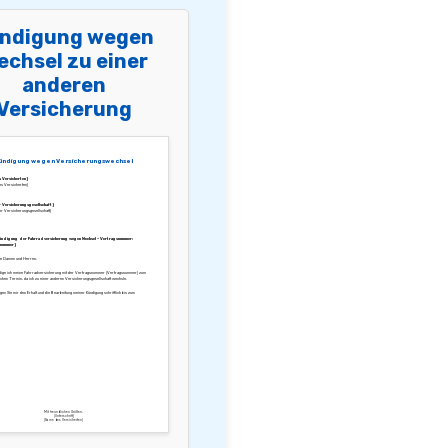
ndigung wegen
echsel zu einer
anderen
Versicherung
ündigung wegen Versicherungswechsel
 Versicherten]
s Versicherten]
 Versicherungsgesellschaft]
r Versicherungsgesellschaft]
Kündigung der Fahrradversicherung wegen Wechsel – Vertragsnummer:
nummer]
te Damen und Herren,
ndige ich meine Fahrradversicherung mit der Vertragsnummer [Vertragsnummer] zum
chen Termin, da ich zu einer anderen Versicherungsgesellschaft wechsle.
igen Sie mir den Erhalt und die Bearbeitung meiner Kündigung schriftlich bis zum
Mit freundlichen Grüßen,
[Unterschrift]
[Name des Versicherten]