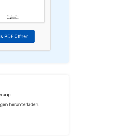
Mit freundlichen Grüßen,
[Unterschrift]
[Name des Versicherten]
ls PDF Öffnen
erung
agen herunterladen: