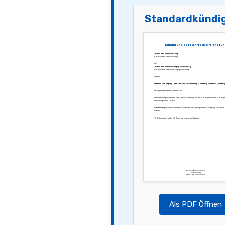
Standardkündi
Kündigung der Fahrradversicherun
[Name des Versicherten]
[Adresse des Versicherten]
An:
[Name der Versicherungsgesellschaft]
[Adresse der Versicherungsgesellschaft]
[Datum]
Betreff: Kündigung der Fahrradversicherung – Vertragsnummer: [Vertr
Sehr geehrte Damen und Herren,
hiermit kündige ich meine Fahrradversicherung mit der Vertragsnummer [Vertra
nächstmöglichen Termin.
Bitte bestätigen Sie mir den Erhalt und die Bearbeitung meiner Kündigung schriftlich
[Datum].
Für Rückfragen stehe ich Ihnen gerne zur Verfügung.
Mit freundlichen Grüßen,
[Unterschrift]
[Name des Versicherten]
Als PDF Öffnen