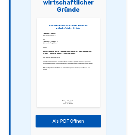
wirtschaftlicher
Gründe
Kündigung des Pachtvertrags wegen
wirtschaftlicher Gründe
[Name des Pächters]
[Adresse des Pächters]
An:
[Name des Verpächters]
[Adresse des Verpächters]
[Datum]
Betreff: Kündigung des Landwirtschaftlichen Pachtvertrags wegen wirtschaftlicher
Gründe – Pachtvertragsnummer: [Pachtvertragsnummer]
Sehr geehrte Damen und Herren,
hiermit kündige ich meinen Landwirtschaftlichen Pachtvertrag mit der Pachtvertragsnummer
[Pachtvertragsnummer] zum nächstmöglichen Termin aufgrund wirtschaftlicher Schwierigkeiten.
Bitte bestätigen Sie mir den Erhalt und die Bearbeitung meiner Kündigung schriftlich bis zum
[Datum].
Mit freundlichen Grüßen,
[Unterschrift]
[Name des Pächters]
Als PDF Öffnen