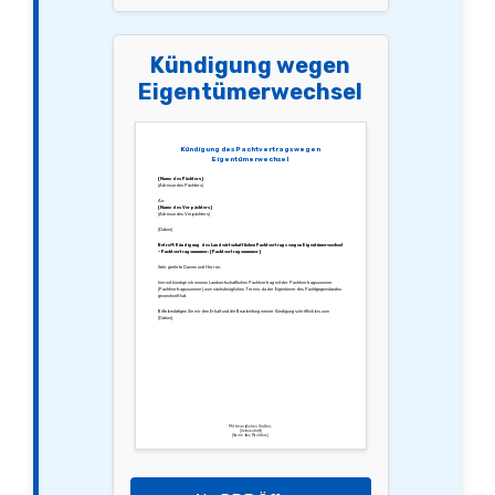
Kündigung wegen
Eigentümerwechsel
Kündigung des Pachtvertrags wegen
Eigentümerwechsel
[Name des Pächters]
[Adresse des Pächters]
An:
[Name des Verpächters]
[Adresse des Verpächters]
[Datum]
Betreff: Kündigung des Landwirtschaftlichen Pachtvertrags wegen Eigentümerwechsel
– Pachtvertragsnummer: [Pachtvertragsnummer]
Sehr geehrte Damen und Herren,
hiermit kündige ich meinen Landwirtschaftlichen Pachtvertrag mit der Pachtvertragsnummer
[Pachtvertragsnummer] zum nächstmöglichen Termin, da der Eigentümer des Pachtgegenstandes
gewechselt hat.
Bitte bestätigen Sie mir den Erhalt und die Bearbeitung meiner Kündigung schriftlich bis zum
[Datum].
Mit freundlichen Grüßen,
[Unterschrift]
[Name des Pächters]