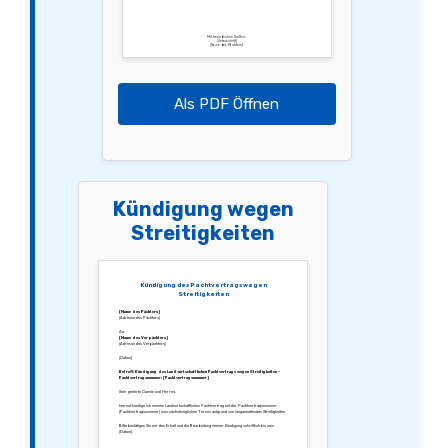
Mit freundlichen Grüßen,
[Unterschrift]
[Name des Pächters]
Als PDF Öffnen
Kündigung wegen
Streitigkeiten
Kündigung des Pachtvertrags wegen
Streitigkeiten
[Name des Pächters]
[Adresse des Pächters]
An:
[Name des Verpächters]
[Adresse des Verpächters]
[Datum]
Betreff: Kündigung des Landwirtschaftlichen Pachtvertrags wegen Streitigkeiten –
Pachtvertragsnummer: [Pachtvertragsnummer]
Sehr geehrte Damen und Herren,
hiermit kündige ich meinen Landwirtschaftlichen Pachtvertrag mit der Pachtvertragsnummer
[Pachtvertragsnummer] zum nächstmöglichen Termin aufgrund von langanhaltenden Streitigkeiten.
Bitte bestätigen Sie mir den Erhalt und die Bearbeitung meiner Kündigung schriftlich bis zum
[Datum].