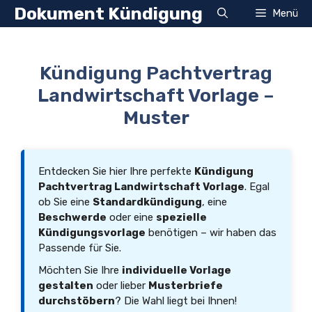
Zum
Dokument Kündigung
Menü
Inhalt
springen
Kündigung Pachtvertrag
Landwirtschaft Vorlage –
Muster
Entdecken Sie hier Ihre perfekte
Kündigung
Pachtvertrag Landwirtschaft Vorlage
. Egal
ob Sie eine
Standardkündigung
, eine
Beschwerde
oder eine
spezielle
Kündigungsvorlage
benötigen – wir haben das
Passende für Sie.
Möchten Sie Ihre
individuelle Vorlage
gestalten
oder lieber
Musterbriefe
durchstöbern
? Die Wahl liegt bei Ihnen!