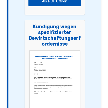
Als PDF Öffnen
Kündigung wegen
spezifizierter
Bewirtschaftungserf
ordernisse
Kündigung des Pachtvertrags wegen spezieller
Bewirtschaftungserfordernisse
[Name des Pächters]
[Adresse des Pächters]
An:
[Name des Verpächters]
[Adresse des Verpächters]
[Datum]
Betreff: Kündigung des Landwirtschaftlichen Pachtvertrags wegen spezieller
Bewirtschaftungserfordernisse – Pachtvertragsnummer: [Pachtvertragsnummer]
Sehr geehrte Damen und Herren,
hiermit kündige ich meinen Landwirtschaftlichen Pachtvertrag mit der Pachtvertragsnummer
[Pachtvertragsnummer] zum nächstmöglichen Termin aufgrund spezifischer
Bewirtschaftungserfordernisse.
Bitte bestätigen Sie mir den Erhalt und die Bearbeitung meiner Kündigung schriftlich bis zum
[Datum].