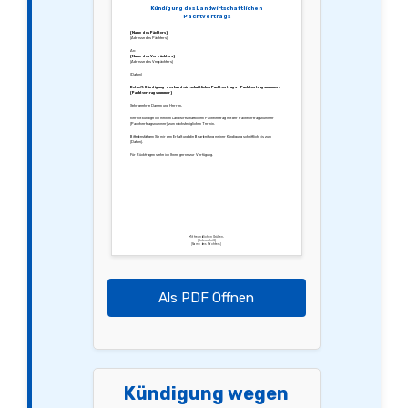
Kündigung des Landwirtschaftlichen
Pachtvertrags
[Name des Pächters]
[Adresse des Pächters]
An:
[Name des Verpächters]
[Adresse des Verpächters]
[Datum]
Betreff: Kündigung des Landwirtschaftlichen Pachtvertrags – Pachtvertragsnummer:
[Pachtvertragsnummer]
Sehr geehrte Damen und Herren,
hiermit kündige ich meinen Landwirtschaftlichen Pachtvertrag mit der Pachtvertragsnummer
[Pachtvertragsnummer] zum nächstmöglichen Termin.
Bitte bestätigen Sie mir den Erhalt und die Bearbeitung meiner Kündigung schriftlich bis zum
[Datum].
Für Rückfragen stehe ich Ihnen gerne zur Verfügung.
Mit freundlichen Grüßen,
[Unterschrift]
[Name des Pächters]
Als PDF Öffnen
Kündigung wegen