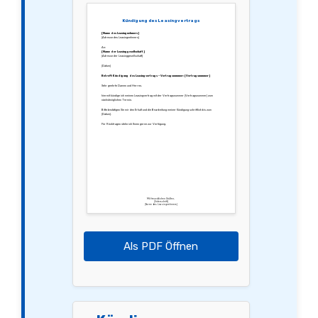
Kündigung des Leasingvertrags
[Name des Leasingnehmers]
[Adresse des Leasingnehmers]
An:
[Name der Leasinggesellschaft]
[Adresse der Leasinggesellschaft]
[Datum]
Betreff: Kündigung des Leasingvertrags – Vertragsnummer: [Vertragsnummer]
Sehr geehrte Damen und Herren,
hiermit kündige ich meinen Leasingvertrag mit der Vertragsnummer [Vertragsnummer] zum
nächstmöglichen Termin.
Bitte bestätigen Sie mir den Erhalt und die Bearbeitung meiner Kündigung schriftlich bis zum
[Datum].
Für Rückfragen stehe ich Ihnen gerne zur Verfügung.
Mit freundlichen Grüßen,
[Unterschrift]
[Name des Leasingnehmers]
Als PDF Öffnen