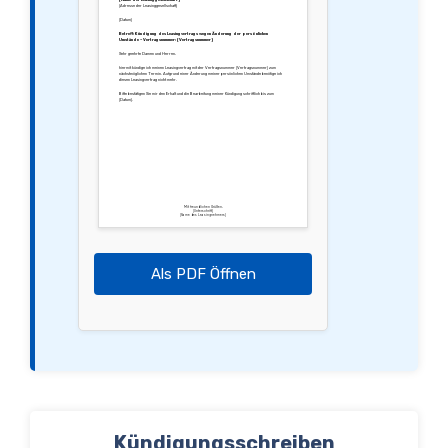
[Adresse der Leasinggesellschaft]
[Datum]
Betreff: Kündigung des Leasingvertrags wegen Änderung der persönlichen
Umstände – Vertragsnummer: [Vertragsnummer]
Sehr geehrte Damen und Herren,
hiermit kündige ich meinen Leasingvertrag mit der Vertragsnummer [Vertragsnummer] zum
nächstmöglichen Termin. Aufgrund einer Änderung meiner persönlichen Umstände benötige ich
diesen Leasingvertrag nicht mehr.
Bitte bestätigen Sie mir den Erhalt und die Bearbeitung meiner Kündigung schriftlich bis zum
[Datum].
Mit freundlichen Grüßen,
[Unterschrift]
[Name des Leasingnehmers]
Als PDF Öffnen
Kündigungsschreiben