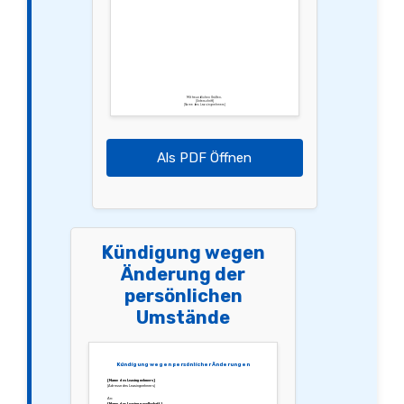
Mit freundlichen Grüßen,
[Unterschrift]
[Name des Leasingnehmers]
Als PDF Öffnen
Kündigung wegen
Änderung der
persönlichen
Umstände
Kündigung wegen persönlicher Änderungen
[Name des Leasingnehmers]
[Adresse des Leasingnehmers]
An:
[Name der Leasinggesellschaft]