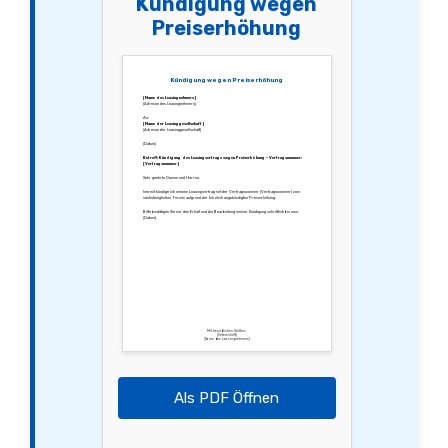
Kündigung wegen
Preiserhöhung
Kündigung wegen Preiserhöhung
[Name des Leasingnehmers]
[Adresse des Leasingnehmers]
An:
[Name der Leasinggesellschaft]
[Adresse der Leasinggesellschaft]
[Datum]
Betreff: Kündigung des Leasingvertrags wegen Preiserhöhung – Vertragsnummer:
[Vertragsnummer]
Sehr geehrte Damen und Herren,
hiermit kündige ich meinen Leasingvertrag mit der Vertragsnummer [Vertragsnummer] zum
nächstmöglichen Termin aufgrund der kürzlich angekündigten Preiserhöhung.
Bitte bestätigen Sie mir den Erhalt und die Bearbeitung meiner Kündigung schriftlich bis zum
[Datum].
Mit freundlichen Grüßen,
[Unterschrift]
[Name des Leasingnehmers]
Als PDF Öffnen