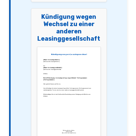
Kündigung wegen
Wechsel zu einer
anderen
Leasinggesellschaft
Kündigung wegen Leasingwechsel
[Name des Leasingnehmers]
[Adresse des Leasingnehmers]
An:
[Name der Leasinggesellschaft]
[Adresse der Leasinggesellschaft]
[Datum]
Betreff: Kündigung des Leasingvertrags wegen Wechsel – Vertragsnummer:
[Vertragsnummer]
Sehr geehrte Damen und Herren,
hiermit kündige ich meinen Leasingvertrag mit der Vertragsnummer [Vertragsnummer] zum
nächstmöglichen Termin, da ich zu einer anderen Leasinggesellschaft wechsle.
Bitte bestätigen Sie mir den Erhalt und die Bearbeitung meiner Kündigung schriftlich bis zum
[Datum].
Mit freundlichen Grüßen,
[Unterschrift]
[Name des Leasingnehmers]