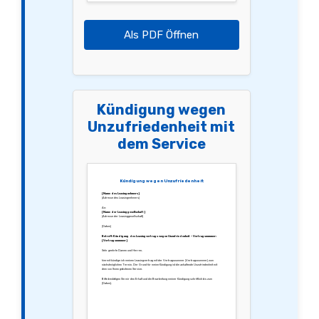
Als PDF Öffnen
Kündigung wegen
Unzufriedenheit mit
dem Service
Kündigung wegen Unzufriedenheit
[Name des Leasingnehmers]
[Adresse des Leasingnehmers]
An:
[Name der Leasinggesellschaft]
[Adresse der Leasinggesellschaft]
[Datum]
Betreff: Kündigung des Leasingvertrags wegen Unzufriedenheit – Vertragsnummer:
[Vertragsnummer]
Sehr geehrte Damen und Herren,
hiermit kündige ich meinen Leasingvertrag mit der Vertragsnummer [Vertragsnummer] zum
nächstmöglichen Termin. Der Grund für meine Kündigung ist die anhaltende Unzufriedenheit mit
dem von Ihnen gebotenen Service.
Bitte bestätigen Sie mir den Erhalt und die Bearbeitung meiner Kündigung schriftlich bis zum
[Datum].