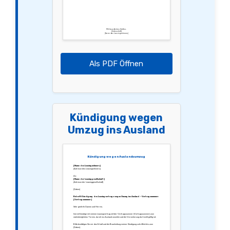
Mit freundlichen Grüßen,
[Unterschrift]
[Name des Leasingnehmers]
Als PDF Öffnen
Kündigung wegen
Umzug ins Ausland
Kündigung wegen Auslandsumzug
[Name des Leasingnehmers]
[Adresse des Leasingnehmers]
An:
[Name der Leasinggesellschaft]
[Adresse der Leasinggesellschaft]
[Datum]
Betreff: Kündigung des Leasingvertrags wegen Umzug ins Ausland – Vertragsnummer:
[Vertragsnummer]
Sehr geehrte Damen und Herren,
hiermit kündige ich meinen Leasingvertrag mit der Vertragsnummer [Vertragsnummer] zum
nächstmöglichen Termin, da ich ins Ausland umziehe und die Versicherung dort nicht gültig ist.
Bitte bestätigen Sie mir den Erhalt und die Bearbeitung meiner Kündigung schriftlich bis zum
[Datum].