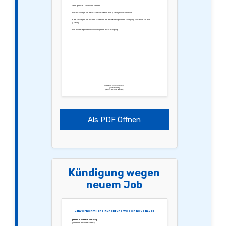
Sehr geehrte Damen und Herren,
hiermit kündige ich das Arbeitsverhältnis zum [Datum] einvernehmlich.
Bitte bestätigen Sie mir den Erhalt und die Bearbeitung meiner Kündigung schriftlich bis zum
[Datum].
Für Rückfragen stehe ich Ihnen gerne zur Verfügung.
Mit freundlichen Grüßen,
[Unterschrift]
[Name des Mitarbeiters]
Als PDF Öffnen
Kündigung wegen
neuem Job
Einvernehmliche Kündigung wegen neuem Job
[Name des Mitarbeiters]
[Adresse des Mitarbeiters]