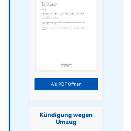
An:
[Name des Arbeitgebers]
[Adresse des Arbeitgebers]
[Datum]
Betreff: Einvernehmliche Kündigung des Arbeitsverhältnisses – Neuer Job
Sehr geehrte Damen und Herren,
hiermit kündige ich das Arbeitsverhältnis zum [Datum] einvernehmlich, da ich eine neue
Arbeitsstelle angetreten habe.
Bitte bestätigen Sie mir den Erhalt und die Bearbeitung meiner Kündigung schriftlich bis zum
[Datum].
Mit freundlichen Grüßen,
[Unterschrift]
[Name des Mitarbeiters]
Als PDF Öffnen
Kündigung wegen
Umzug