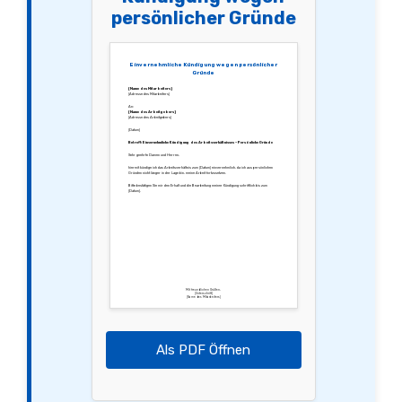
persönlicher Gründe
Einvernehmliche Kündigung wegen persönlicher
Gründe
[Name des Mitarbeiters]
[Adresse des Mitarbeiters]
An:
[Name des Arbeitgebers]
[Adresse des Arbeitgebers]
[Datum]
Betreff: Einvernehmliche Kündigung des Arbeitsverhältnisses – Persönliche Gründe
Sehr geehrte Damen und Herren,
hiermit kündige ich das Arbeitsverhältnis zum [Datum] einvernehmlich, da ich aus persönlichen
Gründen nicht länger in der Lage bin, meine Arbeit fortzusetzen.
Bitte bestätigen Sie mir den Erhalt und die Bearbeitung meiner Kündigung schriftlich bis zum
[Datum].
Mit freundlichen Grüßen,
[Unterschrift]
[Name des Mitarbeiters]
Als PDF Öffnen