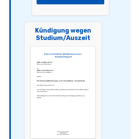
Kündigung wegen
Studium/Auszeit
Einvernehmliche Kündigung wegen
Studium/Auszeit
[Name des Mitarbeiters]
[Adresse des Mitarbeiters]
An:
[Name des Arbeitgebers]
[Adresse des Arbeitgebers]
[Datum]
Betreff: Einvernehmliche Kündigung des Arbeitsverhältnisses – Studium/Auszeit
Sehr geehrte Damen und Herren,
hiermit kündige ich das Arbeitsverhältnis zum [Datum] einvernehmlich, da ich ein Studium beginne/
eine Auszeit nehme.
Bitte bestätigen Sie mir den Erhalt und die Bearbeitung meiner Kündigung schriftlich bis zum
[Datum].
Mit freundlichen Grüßen,
[Unterschrift]
[Name des Mitarbeiters]