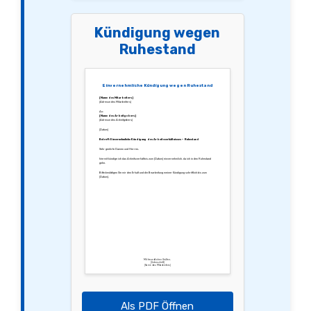
Kündigung wegen
Ruhestand
Einvernehmliche Kündigung wegen Ruhestand
[Name des Mitarbeiters]
[Adresse des Mitarbeiters]
An:
[Name des Arbeitgebers]
[Adresse des Arbeitgebers]
[Datum]
Betreff: Einvernehmliche Kündigung des Arbeitsverhältnisses – Ruhestand
Sehr geehrte Damen und Herren,
hiermit kündige ich das Arbeitsverhältnis zum [Datum] einvernehmlich, da ich in den Ruhestand
gehe.
Bitte bestätigen Sie mir den Erhalt und die Bearbeitung meiner Kündigung schriftlich bis zum
[Datum].
Mit freundlichen Grüßen,
[Unterschrift]
[Name des Mitarbeiters]
Als PDF Öffnen