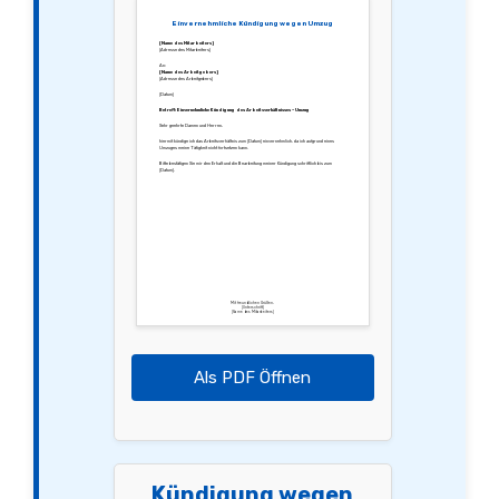
Einvernehmliche Kündigung wegen Umzug
[Name des Mitarbeiters]
[Adresse des Mitarbeiters]
An:
[Name des Arbeitgebers]
[Adresse des Arbeitgebers]
[Datum]
Betreff: Einvernehmliche Kündigung des Arbeitsverhältnisses – Umzug
Sehr geehrte Damen und Herren,
hiermit kündige ich das Arbeitsverhältnis zum [Datum] einvernehmlich, da ich aufgrund eines
Umzuges meine Tätigkeit nicht fortsetzen kann.
Bitte bestätigen Sie mir den Erhalt und die Bearbeitung meiner Kündigung schriftlich bis zum
[Datum].
Mit freundlichen Grüßen,
[Unterschrift]
[Name des Mitarbeiters]
Als PDF Öffnen
Kündigung wegen