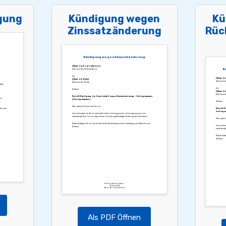
gung
Kündigung wegen
Kü
Zinssatzänderung
Rüc
Kündigung wegen Zinssatzänderung
[Name des Kontoinhabers]
K
[Adresse des Kontoinhabers]
An:
[Name de
[Name der Bank]
[Adresse de
[Adresse der Bank]
er]
An:
[Datum]
[Name der
[Adresse d
Betreff: Kündigung der Grundschuld wegen Zinssatzänderung – Vertragsnummer:
um
[Vertragsnummer]
[Datum]
Sehr geehrte Damen und Herren,
 bis zum
Betreff: 
Vertragsn
hiermit kündige ich die Grundschuld mit der Vertragsnummer [Vertragsnummer] zum
nächstmöglichen Termin aufgrund der kürzlich angekündigten Änderung des Zinssatzes.
Sehr geehr
Bitte bestätigen Sie mir den Erhalt und die Bearbeitung meiner Kündigung schriftlich bis zum
hiermit kün
[Datum].
nächstmögli
Bitte bestät
[Datum].
Mit freundlichen Grüßen,
[Unterschrift]
[Name des Kontoinhabers]
Als PDF Öffnen