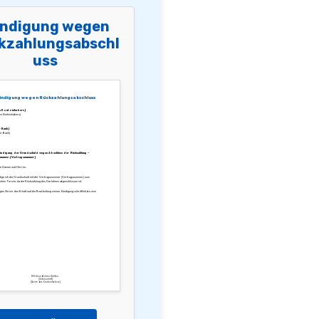
ndigung wegen
kzahlungsabschl
uss
ündigung wegen Rückzahlungsabschluss
s Kontoinhabers]
s Kontoinhabers]
 Bank]
er Bank]
Kündigung der Grundschuld wegen Abschluss der Rückzahlung –
ummer: [Vertragsnummer]
te Damen und Herren,
dige ich die Grundschuld mit der Vertragsnummer [Vertragsnummer] zum
chen Termin, da die Rückzahlung des Darlehens abgeschlossen ist.
igen Sie mir den Erhalt und die Bearbeitung meiner Kündigung schriftlich bis zum
Mit freundlichen Grüßen,
[Unterschrift]
[Name des Kontoinhabers]