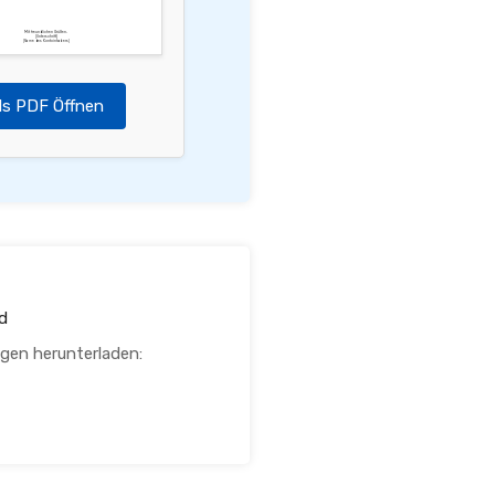
Mit freundlichen Grüßen,
[Unterschrift]
[Name des Kontoinhabers]
ls PDF Öffnen
d
agen herunterladen: