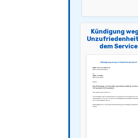
Kündigung we
Unzufriedenheit
dem Service
Kündigung wegen Unzufriedenheit
[Name des Kontoinhabers]
[Adresse des Kontoinhabers]
An:
[Name der Bank]
[Adresse der Bank]
[Datum]
Betreff: Kündigung der Grundschuld wegen Unzufriedenheit mit dem Servi
Vertragsnummer: [Vertragsnummer]
Sehr geehrte Damen und Herren,
hiermit kündige ich die Grundschuld mit der Vertragsnummer [Vertragsnummer] zum
nächstmöglichen Termin. Der Grund für meine Kündigung ist die anhaltende Unzufriede
dem von Ihnen gebotenen Service.
Bitte bestätigen Sie mir den Erhalt und die Bearbeitung meiner Kündigung schriftlich bi
[Datum].