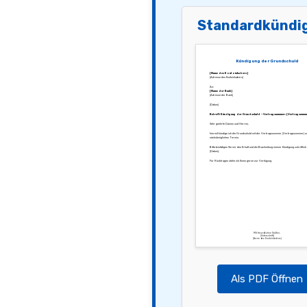
Standardkündi
Kündigung der Grundschuld
[Name des Kontoinhabers]
[Adresse des Kontoinhabers]
An:
[Name der Bank]
[Adresse der Bank]
[Datum]
Betreff: Kündigung der Grundschuld – Vertragsnummer: [Vertragsnumm
Sehr geehrte Damen und Herren,
hiermit kündige ich die Grundschuld mit der Vertragsnummer [Vertragsnummer] z
nächstmöglichen Termin.
Bitte bestätigen Sie mir den Erhalt und die Bearbeitung meiner Kündigung schriftlich
[Datum].
Für Rückfragen stehe ich Ihnen gerne zur Verfügung.
Mit freundlichen Grüßen,
[Unterschrift]
[Name des Kontoinhabers]
Als PDF Öffnen