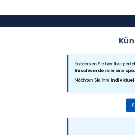
Zum
Inhalt
springen
Kün
Entdecken Sie hier Ihre perf
Beschwerde
oder eine
spe
Möchten Sie Ihre
individuel
K