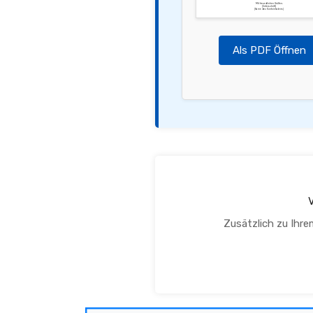
Mit freundlichen Grüßen,
[Unterschrift]
[Name des Kontoinhabers]
Als PDF Öffnen
Zusätzlich zu Ihre