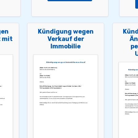
gen
Kündigung wegen
Künd
 mit
Verkauf der
Än
Immobilie
pe
Kündigung wegen Immobilienverkauf
[Name des Kontoinhabers]
Kündigun
[Adresse des Kontoinhabers]
An:
[Name des Kontoinh
[Name der Bank]
[Adresse des Kontoinhab
[Adresse der Bank]
An:
[Datum]
[Name der Bank]
[Adresse der Bank]
ce –
Betreff: Kündigung der Grundschuld wegen Verkauf der Immobilie –
Vertragsnummer: [Vertragsnummer]
[Datum]
Sehr geehrte Damen und Herren,
Betreff: Kündigung 
Vertragsnummer: [Ve
hiermit kündige ich die Grundschuld mit der Vertragsnummer [Vertragsnummer] zum
nheit mit
nächstmöglichen Termin, da ich meine Immobilie verkauft habe.
Sehr geehrte Damen und
Bitte bestätigen Sie mir den Erhalt und die Bearbeitung meiner Kündigung schriftlich bis zum
hiermit kündige ich di
s zum
[Datum].
nächstmöglichen Termin.
diese Grundschuld nicht
Bitte bestätigen Sie mir 
[Datum].