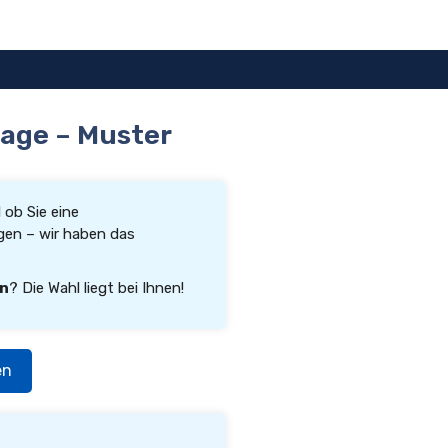
lage – Muster
l ob Sie eine
en – wir haben das
rn
? Die Wahl liegt bei Ihnen!
en