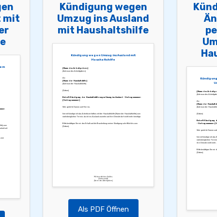
gen
Kündigung wegen
Künd
 mit
Umzug ins Ausland
Än
er
mit Haushaltshilfe
pe
fe
Um
Hau
Kündigung wegen Umzug ins Ausland mit
Haushaltshilfe
dem
[Name des Arbeitgebers]
[Adresse des Arbeitgebers]
An:
Kündigung
[Name der Haushaltshilfe]
Um
[Adresse der Haushaltshilfe]
[Datum]
[Name des Arbeitge
[Adresse des Arbeitgeb
Betreff: Kündigung der Haushaltshilfe wegen Umzug ins Ausland – Vertragsnummer:
[Vertragsnummer]
An:
[Name der Haushaltsh
Sehr geehrte Damen und Herren,
[Adresse der Haushaltshi
mmer:
hiermit kündige ich das Arbeitsverhältnis mit der Haushaltshilfe [Name der Haushaltshilfe] zum
[Datum]
nächstmöglichen Termin, da ich ins Ausland umziehe und ihre Dienste dort nicht mehr benötige.
Betreff: Kündigung 
Bitte bestätigen Sie mir den Erhalt und die Bearbeitung meiner Kündigung schriftlich bis zum
– Vertragsnummer: [
ilfe] zum
[Datum].
nheit mit
Sehr geehrte Damen und
hiermit kündige ich das 
s zum
nächstmöglichen Termin.
ihre Dienste nicht mehr.
Bitte bestätigen Sie mir 
[Datum].
Mit freundlichen Grüßen,
[Unterschrift]
[Name des Arbeitgebers]
Als PDF Öffnen