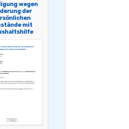
igung wegen
derung der
rsönlichen
stände mit
shaltshilfe
 wegen Änderung der persönlichen
stände mit Haushaltshilfe
bers]
ers]
ilfe]
lfe]
der Haushaltshilfe wegen Änderung der persönlichen Umstände
Vertragsnummer]
 Herren,
Arbeitsverhältnis mit der Haushaltshilfe [Name der Haushaltshilfe] zum
 Aufgrund einer Änderung meiner persönlichen Umstände benötige ich
den Erhalt und die Bearbeitung meiner Kündigung schriftlich bis zum
Mit freundlichen Grüßen,
[Unterschrift]
[Name des Arbeitgebers]