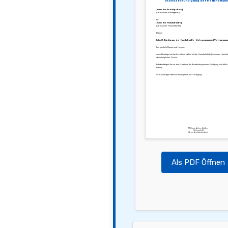
Standardkündigung der Haushaltshi
[Name des Arbeitgebers]
[Adresse des Arbeitgebers]
An:
[Name der Haushaltshilfe]
[Adresse der Haushaltshilfe]
[Datum]
Betreff: Kündigung der Haushaltshilfe – Vertragsnummer: [Vertragsnum
Sehr geehrte Damen und Herren,
hiermit kündige ich das Arbeitsverhältnis mit der Haushaltshilfe [Name der Haushalt
nächstmöglichen Termin.
Bitte bestätigen Sie mir den Erhalt und die Bearbeitung meiner Kündigung schriftlich
[Datum].
Für Rückfragen stehe ich Ihnen gerne zur Verfügung.
Mit freundlichen Grüßen,
[Unterschrift]
[Name des Arbeitgebers]
Als PDF Öffnen