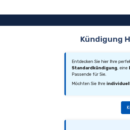
Zum
Inhalt
springen
Kündigung Ha
Entdecken Sie hier Ihre perf
Standardkündigung
, eine
Passende für Sie.
Möchten Sie Ihre
individuel
K