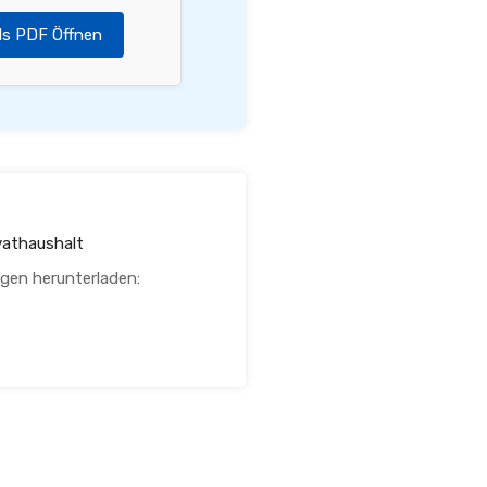
ls PDF Öffnen
vathaushalt
agen herunterladen: