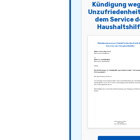
Kündigung we
Unzufriedenheit
dem Service d
Haushaltshil
Kündigung wegen Unzufriedenheit mit 
Service der Haushaltshilfe
[Name des Arbeitgebers]
[Adresse des Arbeitgebers]
An:
[Name der Haushaltshilfe]
[Adresse der Haushaltshilfe]
[Datum]
Betreff: Kündigung der Haushaltshilfe wegen Unzufriedenheit – Vertragsnu
[Vertragsnummer]
Sehr geehrte Damen und Herren,
hiermit kündige ich das Arbeitsverhältnis mit der Haushaltshilfe [Name der Haushaltsh
nächstmöglichen Termin. Der Grund für meine Kündigung ist die anhaltende Unzufriede
dem von Ihnen gebotenen Service.
Bitte bestätigen Sie mir den Erhalt und die Bearbeitung meiner Kündigung schriftlich bi
[Datum].
Mit freundlichen Grüßen,
[Unterschrift]
[Name des Arbeitgebers]