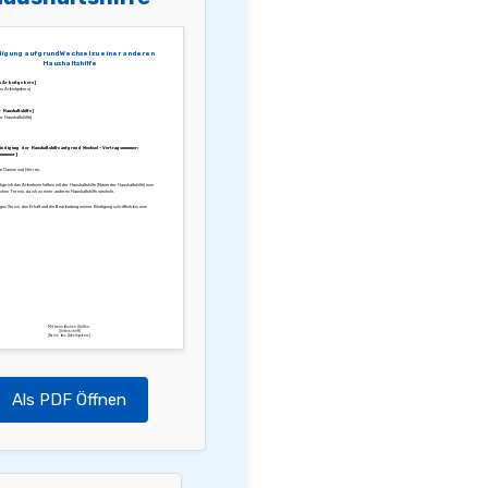
igung aufgrund Wechsel zu einer anderen
Haushaltshilfe
s Arbeitgebers]
s Arbeitgebers]
Haushaltshilfe]
r Haushaltshilfe]
ündigung der Haushaltshilfe aufgrund Wechsel – Vertragsnummer:
nummer]
te Damen und Herren,
dige ich das Arbeitsverhältnis mit der Haushaltshilfe [Name der Haushaltshilfe] zum
chen Termin, da ich zu einer anderen Haushaltshilfe wechsle.
igen Sie mir den Erhalt und die Bearbeitung meiner Kündigung schriftlich bis zum
Mit freundlichen Grüßen,
[Unterschrift]
[Name des Arbeitgebers]
Als PDF Öffnen