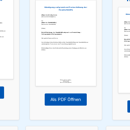
lfe
Kündigung aufgrund von Preiserhöhung der
Haushaltshilfe
Künd
[Name des Arbeitgebers]
[Adresse des Arbeitgebers]
An:
[Name de
[Name der Haushaltshilfe]
mer]
[Adresse de
[Adresse der Haushaltshilfe]
An:
[Datum]
[Name der 
shilfe] zum
[Adresse de
Betreff: Kündigung der Haushaltshilfe aufgrund von Preiserhöhung –
Vertragsnummer: [Vertragsnummer]
[Datum]
 bis zum
Sehr geehrte Damen und Herren,
Betreff: K
[Vertrags
hiermit kündige ich das Arbeitsverhältnis mit der Haushaltshilfe [Name der Haushaltshilfe] zum
nächstmöglichen Termin, da mir eine Preiserhöhung mitgeteilt wurde.
Sehr geehr
Bitte bestätigen Sie mir den Erhalt und die Bearbeitung meiner Kündigung schriftlich bis zum
hiermit kün
[Datum].
nächstmögli
Bitte bestät
[Datum].
Mit freundlichen Grüßen,
[Unterschrift]
[Name des Arbeitgebers]
Als PDF Öffnen