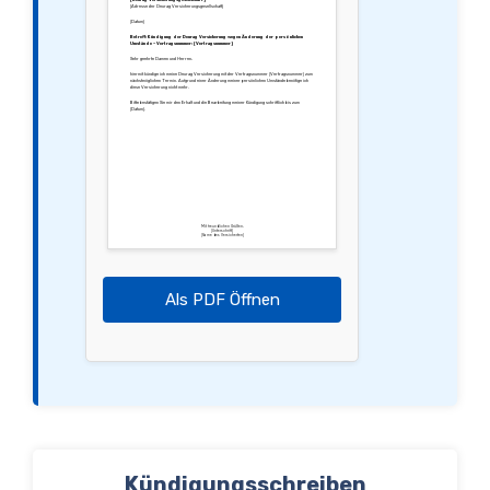
[Adresse der Deurag Versicherungsgesellschaft]
[Datum]
Betreff: Kündigung der Deurag Versicherung wegen Änderung der persönlichen
Umstände – Vertragsnummer: [Vertragsnummer]
Sehr geehrte Damen und Herren,
hiermit kündige ich meine Deurag Versicherung mit der Vertragsnummer [Vertragsnummer] zum
nächstmöglichen Termin. Aufgrund einer Änderung meiner persönlichen Umstände benötige ich
diese Versicherung nicht mehr.
Bitte bestätigen Sie mir den Erhalt und die Bearbeitung meiner Kündigung schriftlich bis zum
[Datum].
Mit freundlichen Grüßen,
[Unterschrift]
[Name des Versicherten]
Als PDF Öffnen
Kündigungsschreiben