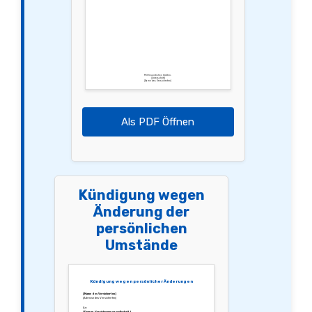
Mit freundlichen Grüßen,
[Unterschrift]
[Name des Versicherten]
Als PDF Öffnen
Kündigung wegen
Änderung der
persönlichen
Umstände
Kündigung wegen persönlicher Änderungen
[Name des Versicherten]
[Adresse des Versicherten]
An:
[Deurag Versicherungsgesellschaft]