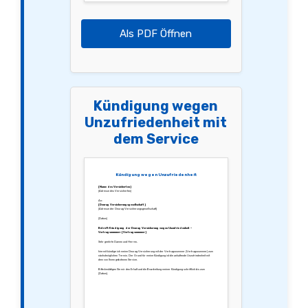
Als PDF Öffnen
Kündigung wegen
Unzufriedenheit mit
dem Service
Kündigung wegen Unzufriedenheit
[Name des Versicherten]
[Adresse des Versicherten]
An:
[Deurag Versicherungsgesellschaft]
[Adresse der Deurag Versicherungsgesellschaft]
[Datum]
Betreff: Kündigung der Deurag Versicherung wegen Unzufriedenheit –
Vertragsnummer: [Vertragsnummer]
Sehr geehrte Damen und Herren,
hiermit kündige ich meine Deurag Versicherung mit der Vertragsnummer [Vertragsnummer] zum
nächstmöglichen Termin. Der Grund für meine Kündigung ist die anhaltende Unzufriedenheit mit
dem von Ihnen gebotenen Service.
Bitte bestätigen Sie mir den Erhalt und die Bearbeitung meiner Kündigung schriftlich bis zum
[Datum].