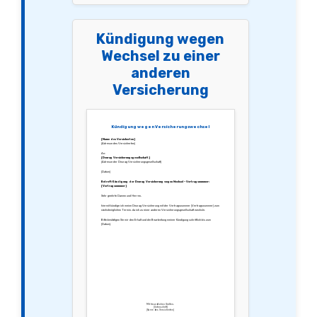
Kündigung wegen
Wechsel zu einer
anderen
Versicherung
Kündigung wegen Versicherungswechsel
[Name des Versicherten]
[Adresse des Versicherten]
An:
[Deurag Versicherungsgesellschaft]
[Adresse der Deurag Versicherungsgesellschaft]
[Datum]
Betreff: Kündigung der Deurag Versicherung wegen Wechsel – Vertragsnummer:
[Vertragsnummer]
Sehr geehrte Damen und Herren,
hiermit kündige ich meine Deurag Versicherung mit der Vertragsnummer [Vertragsnummer] zum
nächstmöglichen Termin, da ich zu einer anderen Versicherungsgesellschaft wechsle.
Bitte bestätigen Sie mir den Erhalt und die Bearbeitung meiner Kündigung schriftlich bis zum
[Datum].
Mit freundlichen Grüßen,
[Unterschrift]
[Name des Versicherten]