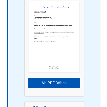
Kündigung der Deurag Versicherung
[Name des Versicherten]
[Adresse des Versicherten]
An:
[Deurag Versicherungsgesellschaft]
[Adresse der Deurag Versicherungsgesellschaft]
[Datum]
Betreff: Kündigung der Deurag Versicherung – Vertragsnummer: [Vertragsnummer]
Sehr geehrte Damen und Herren,
hiermit kündige ich meine Deurag Versicherung mit der Vertragsnummer [Vertragsnummer] zum
nächstmöglichen Termin.
Bitte bestätigen Sie mir den Erhalt und die Bearbeitung meiner Kündigung schriftlich bis zum
[Datum].
Für Rückfragen stehe ich Ihnen gerne zur Verfügung.
Mit freundlichen Grüßen,
[Unterschrift]
[Name des Versicherten]
Als PDF Öffnen