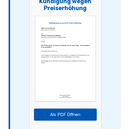
Kündigung wegen
Preiserhöhung
Kündigung wegen Preiserhöhung
[Name des Versicherten]
[Adresse des Versicherten]
An:
[Deurag Versicherungsgesellschaft]
[Adresse der Deurag Versicherungsgesellschaft]
[Datum]
Betreff: Kündigung der Deurag Versicherung wegen Preiserhöhung – Vertragsnummer:
[Vertragsnummer]
Sehr geehrte Damen und Herren,
hiermit kündige ich meine Deurag Versicherung mit der Vertragsnummer [Vertragsnummer] zum
nächstmöglichen Termin aufgrund der kürzlich angekündigten Preiserhöhung.
Bitte bestätigen Sie mir den Erhalt und die Bearbeitung meiner Kündigung schriftlich bis zum
[Datum].
Mit freundlichen Grüßen,
[Unterschrift]
[Name des Versicherten]
Als PDF Öffnen