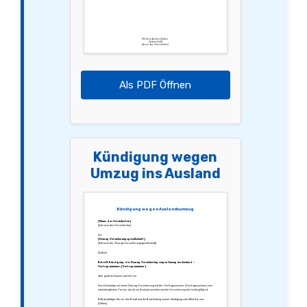
Mit freundlichen Grüßen,
[Unterschrift]
[Name des Versicherten]
Als PDF Öffnen
Kündigung wegen
Umzug ins Ausland
Kündigung wegen Auslandsumzug
[Name des Versicherten]
[Adresse des Versicherten]
An:
[Deurag Versicherungsgesellschaft]
[Adresse der Deurag Versicherungsgesellschaft]
[Datum]
Betreff: Kündigung der Deurag Versicherung wegen Umzug ins Ausland –
Vertragsnummer: [Vertragsnummer]
Sehr geehrte Damen und Herren,
hiermit kündige ich meine Deurag Versicherung mit der Vertragsnummer [Vertragsnummer] zum
nächstmöglichen Termin, da ich ins Ausland umziehe und die Versicherung dort nicht gültig ist.
Bitte bestätigen Sie mir den Erhalt und die Bearbeitung meiner Kündigung schriftlich bis zum
[Datum].